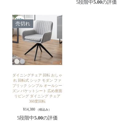
5段階中
5.00
の評価
売切れ
ダイニングチェア 回転 おしゃ
れ 回転式 シック モダン ファ
ブリック シンプル オールシー
ズン バケットシート 広め座面
リビング ダイニング チェア
360度回転
¥
14,380
（税込み）
5段階中
5.00
の評価