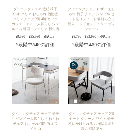
ダイニングチェア 透明 椅子
ダイニングチェア レザー おし
いす クリア おしゃれ 個性派
ゃれ 椅子 チェア シンプル セ
クリアチェア 2脚 4脚 カフェ
ット売りフィット感 組み立て
カフェチェア 一人暮らし ワン
簡単 ミッドセンチュリー ヴィ
ルーム 韓国インテリア 新生活
ンテージ
¥
9,380
–
¥
35,980
¥
8,780
–
¥
33,980
（税込み）
（税込み）
5段階中
5.00
の評価
5段階中
4.50
の評価
ダイニングチェア チェア 椅子
ダイニングチェア チェア 2脚
リビング 一人暮らし ふわふわ
セット グレー ホワイト 椅子
チェア おしゃれ 個性的 ホワ
机にかけられる お掃除ロボ対
イト 白
応 お掃除楽々