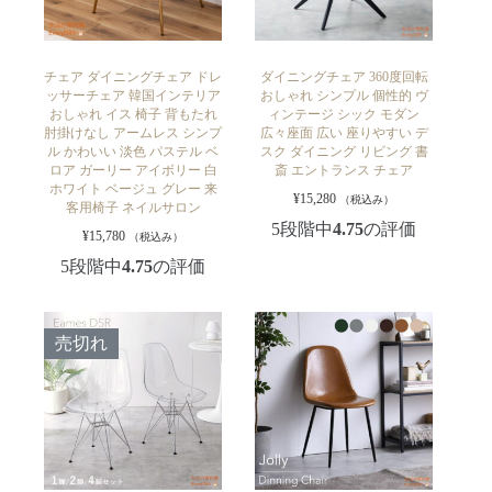
チェア ダイニングチェア ドレ
ダイニングチェア 360度回転
ッサーチェア 韓国インテリア
おしゃれ シンプル 個性的 ヴ
おしゃれ イス 椅子 背もたれ
ィンテージ シック モダン
肘掛けなし アームレス シンプ
広々座面 広い 座りやすい デ
ル かわいい 淡色 パステル ベ
スク ダイニング リビング 書
ロア ガーリー アイボリー 白
斎 エントランス チェア
ホワイト ベージュ グレー 来
¥
15,280
（税込み）
客用椅子 ネイルサロン
5段階中
4.75
の評価
¥
15,780
（税込み）
5段階中
4.75
の評価
売切れ