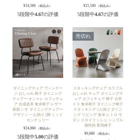
¥
14,580
¥
21,180
（税込み）
（税込み）
5段階中
4.67
の評価
5段階中
4.67
の評価
売切れ
ダイニングチェア ヴィンテー
スタッキングチェア カラフル
ジ おしゃれ 椅子 ダイニング
おしゃれ チェア ダイニングチ
チェアー オシャレ カフェチェ
ェア カフェチェア 椅子 台所
ア 合成皮革 食卓椅子 レザー
イス 食卓椅子 ダイニング椅子
座面 いす ダイニングチェアー
スタッキング 1人掛け ダイニ
デザイン 一人掛け 2脚 ミッド
ング リビング 食卓 レトロ モ
センチュリー
ダン スタイリッシュ シンプル
個性的 客用椅子
¥
24,060
（税込み）
¥
9,680
（税込み）
5段階中
5.00
の評価