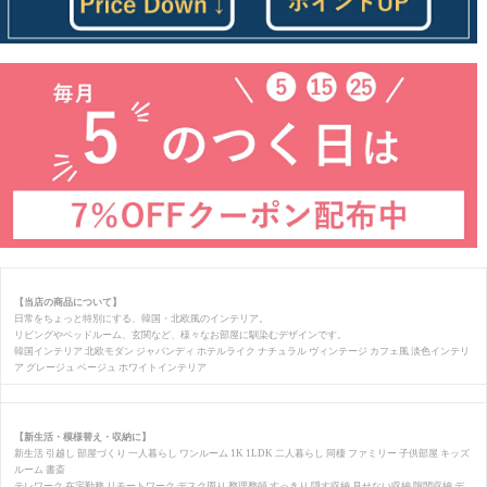
【当店の商品について】
日常をちょっと特別にする、韓国・北欧風のインテリア。
リビングやベッドルーム、玄関など、様々なお部屋に馴染むデザインです。
韓国インテリア 北欧モダン ジャパンディ ホテルライク ナチュラル ヴィンテージ カフェ風 淡色インテリ
ア グレージュ ベージュ ホワイトインテリア
【新生活・模様替え・収納に】
新生活 引越し 部屋づくり 一人暮らし ワンルーム 1K 1LDK 二人暮らし 同棲 ファミリー 子供部屋 キッズ
ルーム 書斎
テレワーク 在宅勤務 リモートワーク デスク周り 整理整頓 すっきり 隠す収納 見せない収納 隙間収納 デ