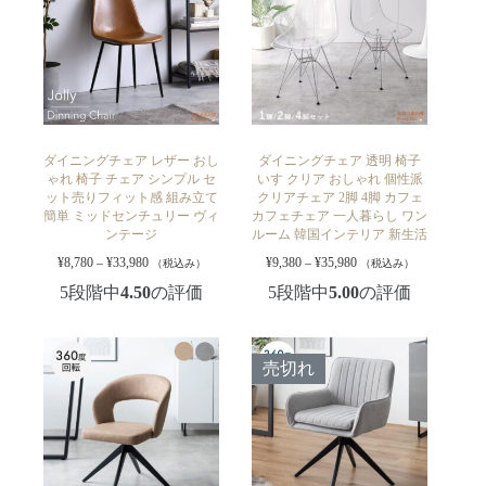
ダイニングチェア レザー おし
ダイニングチェア 透明 椅子
ゃれ 椅子 チェア シンプル セ
いす クリア おしゃれ 個性派
ット売りフィット感 組み立て
クリアチェア 2脚 4脚 カフェ
簡単 ミッドセンチュリー ヴィ
カフェチェア 一人暮らし ワン
ンテージ
ルーム 韓国インテリア 新生活
¥
8,780
–
¥
33,980
¥
9,380
–
¥
35,980
（税込み）
（税込み）
5段階中
4.50
の評価
5段階中
5.00
の評価
売切れ