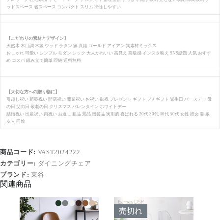
ッドスペース 省スペース コンパクト スリム 掃除しやすい
【こだわりの素材とデザイン】
天然木 木目調 木製 ウッド ラタン 籐 真鍮 ゴールド アイアン 異素材ミックス
おしゃれ 可愛い シンプル モダン シック 大人かわいい 高見え 高級感 インスタ映え SNS話題 人気 おすす
め コスパ 組み立て簡単 即納 送料無料
【大切な方への贈り物に】
引越し祝い 新築祝い 開店祝い 開業祝い お祝い 御祝 プレゼント ギフト プチギフト 誕生日 バースデー 母
の日 父の日 敬老の日 クリスマス バレンタイン ホワイトデー
結婚祝い 出産祝い 内祝い お返し 粗品 景品 贈答品 実用的 喜ばれる 20代 30代 40代 50代 女性 彼女 妻 娘
友人 同僚
商品コード:
VAST2024222
カテゴリー:
ダイニングチェア
ブランド:
東谷
関連商品
売切れ