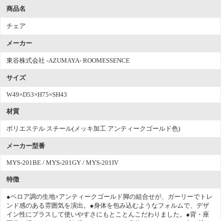
商品名
チェア
メーカー
東谷株式会社 -AZUMAYA- ROOMESSENCE
サイズ
W49×D53×H75×SH43
材質
ポリエステル スチール(メッキ加工 アンティークゴールド色)
メーカー型番
MYS-201BE / MYS-201GY / MYS-201IV
特徴
●ベロア調の生地×アンティークゴールド脚の組合せが、ガーリーでトレ
ンド感のある雰囲気を演出。●身体を包み込むようなフォルムで、デザ
イン性にプラスして使いやすさにもとことんこだわりました。●背・座