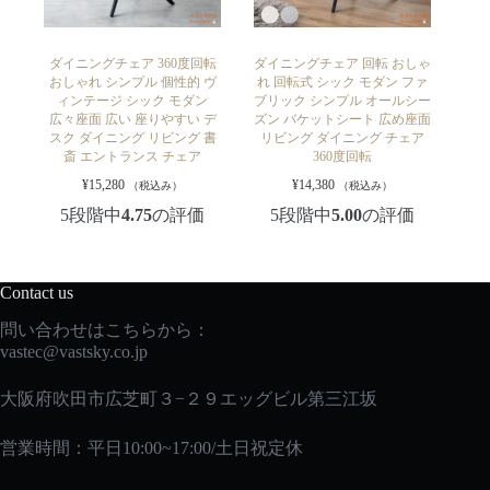
ダイニングチェア 360度回転
ダイニングチェア 回転 おしゃ
おしゃれ シンプル 個性的 ヴ
れ 回転式 シック モダン ファ
ィンテージ シック モダン
ブリック シンプル オールシー
広々座面 広い 座りやすい デ
ズン バケットシート 広め座面
スク ダイニング リビング 書
リビング ダイニング チェア
斎 エントランス チェア
360度回転
¥
15,280
¥
14,380
（税込み）
（税込み）
5段階中
4.75
の評価
5段階中
5.00
の評価
Contact us
問い合わせはこちらから：
vastec
@vastsky.co.jp
大阪府吹田市広芝町３−２９エッグビル第三江坂
営業時間：平日10:00~17:00/土日祝定休