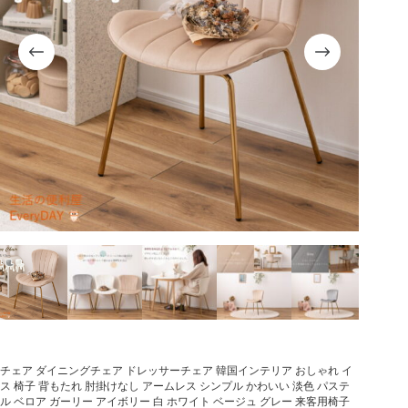
チェア ダイニングチェア ドレッサーチェア 韓国インテリア おしゃれ イ
ス 椅子 背もたれ 肘掛けなし アームレス シンプル かわいい 淡色 パステ
ル ベロア ガーリー アイボリー 白 ホワイト ベージュ グレー 来客用椅子