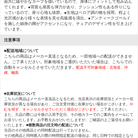
面共に緩やかなカーブを描いているので、身体にフィットして包み込ん
でくれます。●背面も座面も弾力があり、クッション性もある作りにな
っているので、座り心地も抜群。●生地はベロア調の物を採用。程よく
光沢感があり様々な表情を見せ高級感を演出。●アンティークゴールド
を施した細身の脚がアクセントになり、チェアのデザイン性を引き上げ
ています。
注意事項
■配送地域について
こちらの商品はメーカー直送となるため、一部地域への配送ができませ
ん。ご了承ください。対象地域をご選択いただいた場合は、こちらでの
自動キャンセルとさせていただきます。
配送不可対象地域：北海道、沖
縄、離島
■在庫状況について
こちらの商品はメーカー直送品となるため、当店表示の在庫状況とメーカー在
庫状況が異なる場合があり、ご注文受付後に在庫がない場合がございます。
や
むを得ず、キャンセルさせていただく場合がございます。
ご了承ください。
また、欠品の際には今後の入荷予定日、その他カラーでのご案内をメールにて
お送りいたします。お手数をおかけいたしますが、ご確認の上ご返信をお願い
いたします。
■複数商品の注文時の配送について
当店のその他商品との同時配送は行っておりません。
その他商品と同時購入の際の時間指定配送の場合は、同じ日時での指定となり