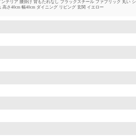
インテリア 腰掛け 背もたれなし ブラックスチール ファブリック 丸い 
 高さ40cm 幅40cm ダイニング リビング 玄関 イエロー