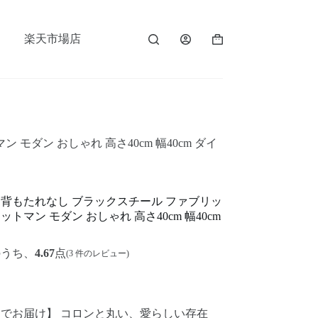
楽天市場店
ダン おしゃれ 高さ40cm 幅40cm ダイ
 背もたれなし ブラックスチール ファブリッ
トマン モダン おしゃれ 高さ40cm 幅40cm
のうち、
4.67
点
(
3
件のレビュー)
でお届け】 コロンと丸い、愛らしい存在