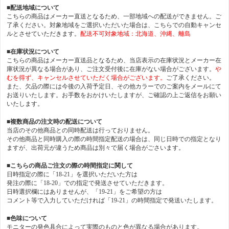
■配送地域について
こちらの商品はメーカー直送となるため、一部地域への配送ができません。ご
了承ください。対象地域をご選択いただいた場合は、こちらでの自動キャンセ
ルとさせていただきます。
配送不可対象地域：北海道、沖縄、離島
■在庫状況について
こちらの商品はメーカー直送品となるため、当店表示の在庫状況とメーカー在
庫状況が異なる場合があり、ご注文受付後に在庫がない場合がございます。
や
むを得ず、キャンセルさせていただく場合がございます。
ご了承ください。
また、欠品の際には今後の入荷予定日、その他カラーでのご案内をメールにて
お送りいたします。お手数をおかけいたしますが、ご確認の上ご返信をお願い
いたします。
■複数商品の注文時の配送について
当店のその他商品との同時配送は行っておりません。
その他商品と同時購入の際の時間指定配送の場合は、同じ日時での指定となり
ますが、出荷元が違うため商品は別々で届く場合がごさいます。
■こちらの商品ご注文の際の時間指定に関して
日時指定の際に「18-21」を選択いただいた方は
発注の際に「18-20」での指定で発送させていただきます。
日時選択欄にはありませんが、「19-21」をご希望の方は
コメント等で入力していただければ「19-21」の時間指定で発送いたします。
■色味について
モニターの発色具合によって実際のものと色が異なる場合があります。