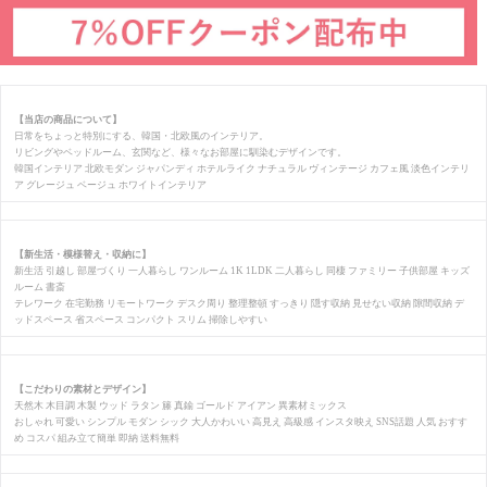
【当店の商品について】
日常をちょっと特別にする、韓国・北欧風のインテリア。
リビングやベッドルーム、玄関など、様々なお部屋に馴染むデザインです。
韓国インテリア 北欧モダン ジャパンディ ホテルライク ナチュラル ヴィンテージ カフェ風 淡色インテリ
ア グレージュ ベージュ ホワイトインテリア
【新生活・模様替え・収納に】
新生活 引越し 部屋づくり 一人暮らし ワンルーム 1K 1LDK 二人暮らし 同棲 ファミリー 子供部屋 キッズ
ルーム 書斎
テレワーク 在宅勤務 リモートワーク デスク周り 整理整頓 すっきり 隠す収納 見せない収納 隙間収納 デ
ッドスペース 省スペース コンパクト スリム 掃除しやすい
【こだわりの素材とデザイン】
天然木 木目調 木製 ウッド ラタン 籐 真鍮 ゴールド アイアン 異素材ミックス
おしゃれ 可愛い シンプル モダン シック 大人かわいい 高見え 高級感 インスタ映え SNS話題 人気 おすす
め コスパ 組み立て簡単 即納 送料無料