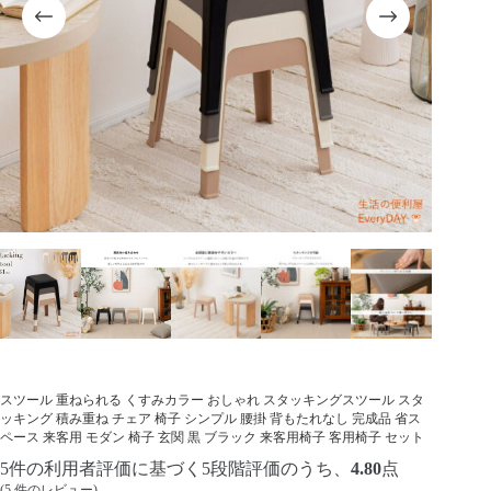
スツール 重ねられる くすみカラー おしゃれ スタッキングスツール スタ
ッキング 積み重ね チェア 椅子 シンプル 腰掛 背もたれなし 完成品 省ス
ペース 来客用 モダン 椅子 玄関 黒 ブラック 来客用椅子 客用椅子 セット
5
件の利用者評価に基づく5段階評価のうち、
4.80
点
(
5
件のレビュー)