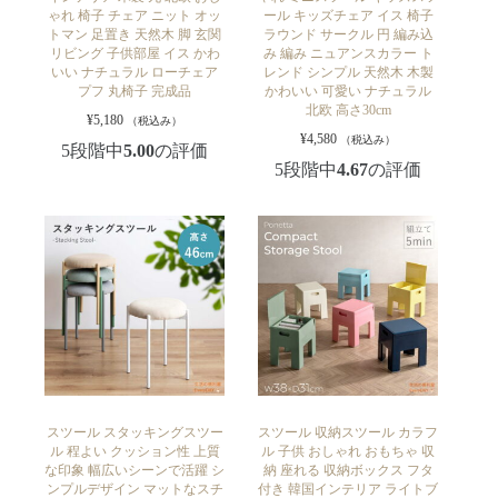
ゃれ 椅子 チェア ニット オッ
ール キッズチェア イス 椅子
トマン 足置き 天然木 脚 玄関
ラウンド サークル 円 編み込
リビング 子供部屋 イス かわ
み 編み ニュアンスカラー ト
いい ナチュラル ローチェア
レンド シンプル 天然木 木製
プフ 丸椅子 完成品
かわいい 可愛い ナチュラル
北欧 高さ30cm
¥
5,180
（税込み）
¥
4,580
（税込み）
5段階中
5.00
の評価
5段階中
4.67
の評価
スツール スタッキングスツー
スツール 収納スツール カラフ
ル 程よい クッション性 上質
ル 子供 おしゃれ おもちゃ 収
な印象 幅広いシーンで活躍 シ
納 座れる 収納ボックス フタ
ンプルデザイン マットなスチ
付き 韓国インテリア ライトブ