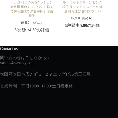
ール脚 弾力のあるクッション
ルー ライトグリーン ピンク
来客用 重ねてコンパクト 軽く
椅子 ラウンド 丸スツール 軽
て持ち運び楽 来客用椅子 客用
量 持ち運び 玄関スツール
椅子
¥
7,960
（税込み）
¥
6,880
（税込み）
5段階中
5.00
の評価
5段階中
4.50
の評価
Contact us
問い合わせはこちらから：
vastec
@vastsky.co.jp
大阪府吹田市広芝町３−２９エッグビル第三江坂
営業時間：平日10:00~17:00/土日祝定休