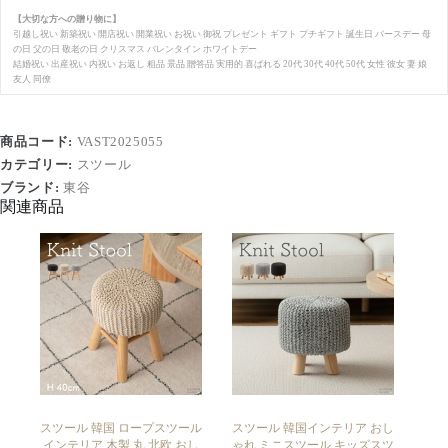
【大切な方への贈り物に】
引越し祝い 新築祝い 開店祝い 開業祝い お祝い 御祝 プレゼント ギフト プチギフト 誕生日 バースデー 母
の日 父の日 敬老の日 クリスマス バレンタイン ホワイトデー
結婚祝い 出産祝い 内祝い お返し 粗品 景品 贈答品 実用的 喜ばれる 20代 30代 40代 50代 女性 彼女 妻 娘
友人 同僚
商品コード:
VAST2025055
カテゴリー:
スツール
ブランド:
東谷
関連商品
スツール 韓国 ロープスツール
スツール 韓国インテリア おし
インテリア 木製 丸 北欧 おし
ゃれ ミニスツール キッズスツ