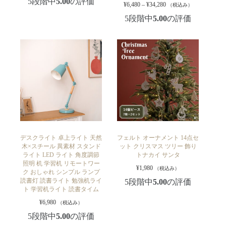
5段階中
5.00
の評価
¥
6,480
–
¥
34,280
（税込み）
5段階中
5.00
の評価
デスクライト 卓上ライト 天然
フェルト オーナメント 14点セ
木×スチール 異素材 スタンド
ット クリスマス ツリー 飾り
ライト LED ライト 角度調節
トナカイ サンタ
照明 机 学習机 リモートワー
¥
1,980
（税込み）
ク おしゃれ シンプル ランプ
読書灯 読書ライト 勉強机ライ
5段階中
5.00
の評価
ト 学習机ライト 読書タイム
¥
6,980
（税込み）
5段階中
5.00
の評価