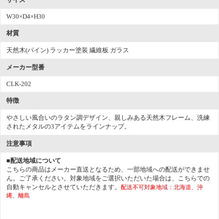
W30×D4×H30
材質
天然木(パイン) ラッカー塗装 繊維板 ガラス
メーカー型番
CLK-202
特徴
やさしい風合いのラタン調デザイン、親しみある天然木フレーム、洗練
されたメタルの3アイテムをラインナップ。
注意事項
■配送地域について
こちらの商品はメーカー直送となるため、一部地域への配送ができませ
ん。ご了承ください。対象地域をご選択いただいた場合は、こちらでの
自動キャンセルとさせていただきます。
配送不可対象地域：北海道、沖
縄、離島