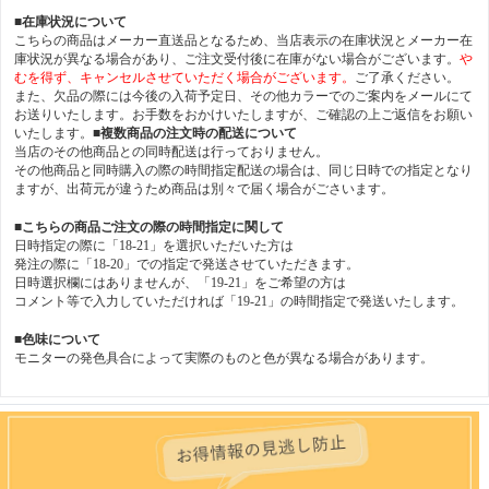
■在庫状況について
こちらの商品はメーカー直送品となるため、当店表示の在庫状況とメーカー在
庫状況が異なる場合があり、ご注文受付後に在庫がない場合がございます。
や
むを得ず、キャンセルさせていただく場合がございます。
ご了承ください。
また、欠品の際には今後の入荷予定日、その他カラーでのご案内をメールにて
お送りいたします。お手数をおかけいたしますが、ご確認の上ご返信をお願い
いたします。
■複数商品の注文時の配送について
当店のその他商品との同時配送は行っておりません。
その他商品と同時購入の際の時間指定配送の場合は、同じ日時での指定となり
ますが、出荷元が違うため商品は別々で届く場合がごさいます。
■こちらの商品ご注文の際の時間指定に関して
日時指定の際に「18-21」を選択いただいた方は
発注の際に「18-20」での指定で発送させていただきます。
日時選択欄にはありませんが、「19-21」をご希望の方は
コメント等で入力していただければ「19-21」の時間指定で発送いたします。
■色味について
モニターの発色具合によって実際のものと色が異なる場合があります。