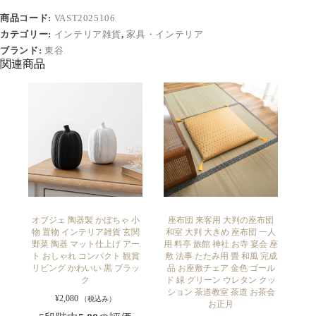
商品コード:
VAST2025106
カテゴリー:
インテリア雑貨
,
家具・インテリア
ブランド:
東谷
関連商品
オブジェ 陶器製 かぼちゃ 小
座布団 来客用 大判の座布団
物 置物 インテリア雑貨 玄関
和室 大判 大きめ 座布団 一人
野菜 陶器 マット仕上げ アー
用 料亭 旅館 神社 お寺 宴会 座
ト おしゃれ コンパクト 観賞
敷 法事 たたみ用 畳 和風 完成
リビング かわいい 黒 ブラッ
品 お座敷チェア 金色 ゴール
ク
ド 緑 グリーン ウレタン クッ
ション 茶道教室 茶道 お茶会
¥
2,080
（税込み）
お正月