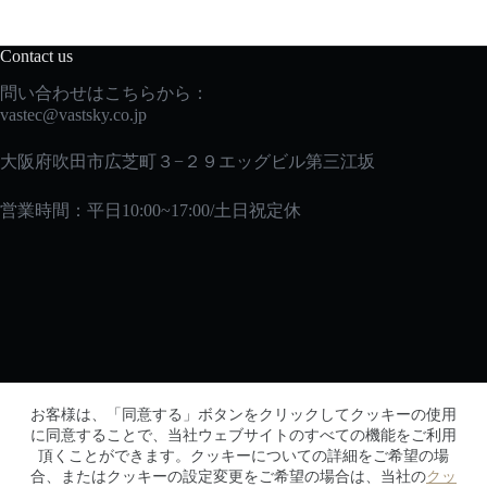
Contact us
問い合わせはこちらから：
vastec
@vastsky.co.jp
大阪府吹田市広芝町３−２９エッグビル第三江坂
営業時間：平日10:00~17:00/土日祝定休
メルマガ
お客様は、「同意する」ボタンをクリックしてクッキーの使用
メルマガに登録して、初回購入時に10％オフの特典を
に同意することで、当社ウェブサイトのすべての機能をご利用
頂くことができます。クッキーについての詳細をご希望の場
ゲットしよう！
合、またはクッキーの設定変更をご希望の場合は、当社の
クッ