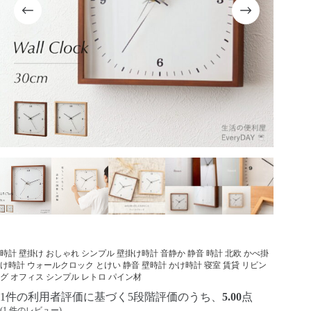
時計 壁掛け おしゃれ シンプル 壁掛け時計 音静か 静音 時計 北欧 かべ掛
け時計 ウォールクロック とけい 静音 壁時計 かけ時計 寝室 賃貸 リビン
グ オフィス シンプル レトロ パイン材
1
件の利用者評価に基づく5段階評価のうち、
5.00
点
(
1
件のレビュー)