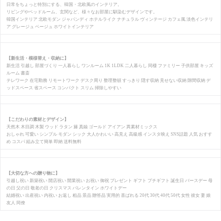
日常をちょっと特別にする、韓国・北欧風のインテリア。
リビングやベッドルーム、玄関など、様々なお部屋に馴染むデザインです。
韓国インテリア 北欧モダン ジャパンディ ホテルライク ナチュラル ヴィンテージ カフェ風 淡色インテリ
ア グレージュ ベージュ ホワイトインテリア
【新生活・模様替え・収納に】
新生活 引越し 部屋づくり 一人暮らし ワンルーム 1K 1LDK 二人暮らし 同棲 ファミリー 子供部屋 キッズ
ルーム 書斎
テレワーク 在宅勤務 リモートワーク デスク周り 整理整頓 すっきり 隠す収納 見せない収納 隙間収納 デ
ッドスペース 省スペース コンパクト スリム 掃除しやすい
【こだわりの素材とデザイン】
天然木 木目調 木製 ウッド ラタン 籐 真鍮 ゴールド アイアン 異素材ミックス
おしゃれ 可愛い シンプル モダン シック 大人かわいい 高見え 高級感 インスタ映え SNS話題 人気 おすす
め コスパ 組み立て簡単 即納 送料無料
【大切な方への贈り物に】
引越し祝い 新築祝い 開店祝い 開業祝い お祝い 御祝 プレゼント ギフト プチギフト 誕生日 バースデー 母
の日 父の日 敬老の日 クリスマス バレンタイン ホワイトデー
結婚祝い 出産祝い 内祝い お返し 粗品 景品 贈答品 実用的 喜ばれる 20代 30代 40代 50代 女性 彼女 妻 娘
友人 同僚