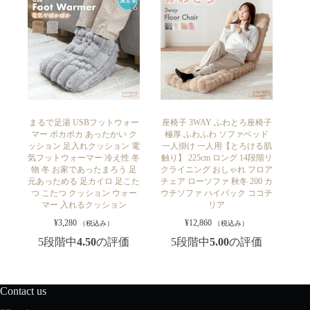
まるで足湯 USBフットウォー
座椅子 3WAY ふわとろ座椅子
マー ポカポカ あったかい ク
極厚 ふわふわ ソファベッド
ッション 足入れクッション 電
一人掛け 一人用【とろける肌
気フットウォーマー 冷え性 冬
触り】 225cm ロング 14段階リ
物 冬 お家であったまろう 足
クライニング おしゃれ フロア
元あっためる 足カイロ 足こた
チェア ローソファ 秋冬 200 カ
つ こたつ クッション ウォー
ウチソファ ハイバック ココチ
マー 入れるクッション
リア
¥
3,280
¥
12,860
（税込み）
（税込み）
5段階中
4.50
の評価
5段階中
5.00
の評価
Contact us