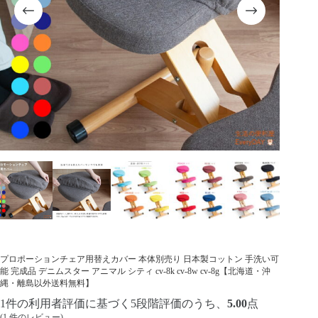
プロポーションチェア用替えカバー 本体別売り 日本製コットン 手洗い可
能 完成品 デニムスター アニマル シティ cv-8k cv-8w cv-8g【北海道・沖
縄・離島以外送料無料】
1
件の利用者評価に基づく5段階評価のうち、
5.00
点
(
1
件のレビュー)