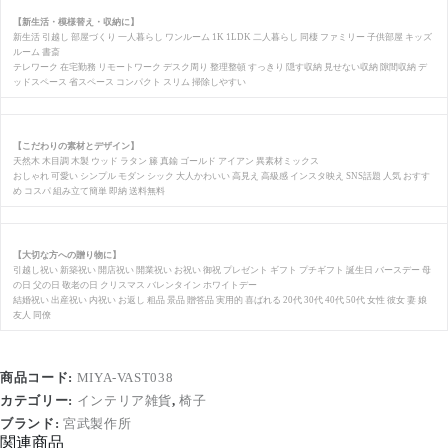
【新生活・模様替え・収納に】
新生活 引越し 部屋づくり 一人暮らし ワンルーム 1K 1LDK 二人暮らし 同棲 ファミリー 子供部屋 キッズ
ルーム 書斎
テレワーク 在宅勤務 リモートワーク デスク周り 整理整頓 すっきり 隠す収納 見せない収納 隙間収納 デ
ッドスペース 省スペース コンパクト スリム 掃除しやすい
【こだわりの素材とデザイン】
天然木 木目調 木製 ウッド ラタン 籐 真鍮 ゴールド アイアン 異素材ミックス
おしゃれ 可愛い シンプル モダン シック 大人かわいい 高見え 高級感 インスタ映え SNS話題 人気 おすす
め コスパ 組み立て簡単 即納 送料無料
【大切な方への贈り物に】
引越し祝い 新築祝い 開店祝い 開業祝い お祝い 御祝 プレゼント ギフト プチギフト 誕生日 バースデー 母
の日 父の日 敬老の日 クリスマス バレンタイン ホワイトデー
結婚祝い 出産祝い 内祝い お返し 粗品 景品 贈答品 実用的 喜ばれる 20代 30代 40代 50代 女性 彼女 妻 娘
友人 同僚
商品コード:
MIYA-VAST038
カテゴリー:
インテリア雑貨
,
椅子
ブランド:
宮武製作所
関連商品