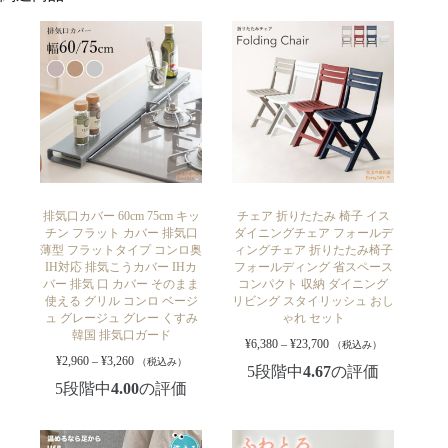
排気口カバー 60cm 75cm キッ
チェア 折りたたみ 椅子 イス
チン フラット カバー 排気口
ダイニングチェア フォールデ
薄型 フラットタイプ コンロ奥
ィングチェア 折りたたみ椅子
IH対応 排気こうカバー IHカ
フォールディング 省スペース
バー 排気 口 カバー そのまま
コンパクト 収納 ダイニング
使える グリル コンロ ベージ
リビング スタイリッシュ おし
ュ グレージュ グレー くすみ
ゃれ セット
韓国 排気口ガード
¥
6,380
–
¥
23,700
（税込み）
¥
2,960
–
¥
3,260
（税込み）
5段階中
4.67
の評価
5段階中
4.00
の評価