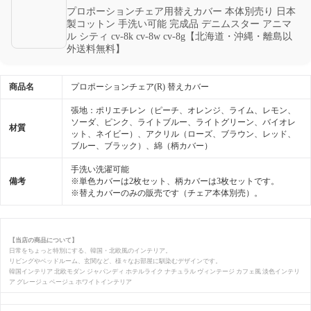
プロポーションチェア用替えカバー 本体別売り 日本
製コットン 手洗い可能 完成品 デニムスター アニマ
ル シティ cv-8k cv-8w cv-8g【北海道・沖縄・離島以
外送料無料】
商品名
プロポーションチェア(R) 替えカバー
張地：ポリエチレン（ピーチ、オレンジ、ライム、レモン、
ソーダ、ピンク、ライトブルー、ライトグリーン、バイオレ
材質
ット、ネイビー）、アクリル（ローズ、ブラウン、レッド、
ブルー、ブラック）、綿（柄カバー）
手洗い洗濯可能
備考
※単色カバーは2枚セット、柄カバーは3枚セットです。
※替えカバーのみの販売です（チェア本体別売）。
【当店の商品について】
日常をちょっと特別にする、韓国・北欧風のインテリア。
リビングやベッドルーム、玄関など、様々なお部屋に馴染むデザインです。
韓国インテリア 北欧モダン ジャパンディ ホテルライク ナチュラル ヴィンテージ カフェ風 淡色インテリ
ア グレージュ ベージュ ホワイトインテリア