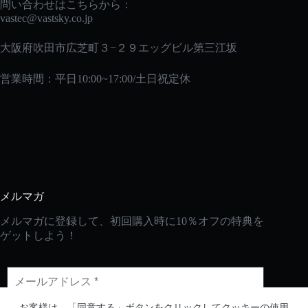
問い合わせはこちらから：
vastec
@vastsky.co.jp
大阪府吹田市広芝町３−２９エッグビル第三江坂
営業時間：平日10:00~17:00/土日祝定休
メルマガ
メルマガに登録して、初回購入時に10％オフの特典を
ゲットしよう！
お客様は、「同意する」ボタンをクリックしてクッキーの使用