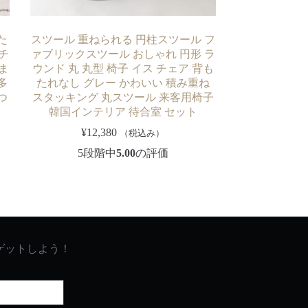
た
スツール 重ねられる 円柱スツール フ
チ
ァブリックスツール おしゃれ 円形 ラ
ま
ウンド 丸 丸型 椅子 イス チェア 背も
多
たれなし グレー かわいい 積み重ね
つ
スタッキング 丸スツール 来客用椅子
韓国インテリア 待合室 セット
¥
12,380
（税込み）
5段階中
5.00
の評価
ゲットしよう！