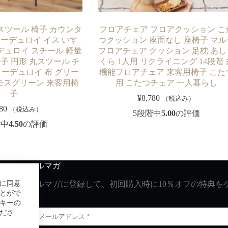
スツール 椅子 カウンタ
フロアチェア フロアクッション こ
ーデュロイ イス いす
つクッション 座面なし 座椅子 マル
デュロイ スチール 軽量
フロアチェア クッション 足枕 あし
椅子 円形 丸スツール チ
くら 1人用 リクライニング 14段階 
コーデュロイ 布 グリー
機能フロアチェア 来客用椅子 こた
 モスグリーン 来客用椅
用 こたつチェア 一人暮らし
子
¥
8,780
（税込み）
80
（税込み）
5段階中
5.00
の評価
階中
4.50
の評価
メルマガ
に同意
メルマガに登録して、初回購入時に10％オフの特典を
とがで
キーの
ださ