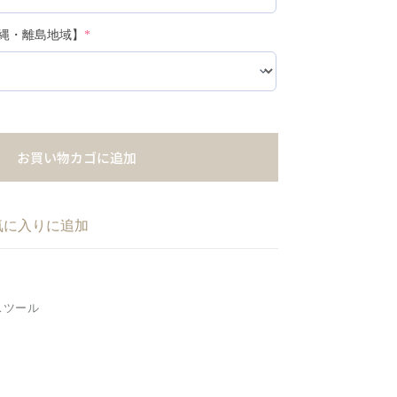
縄・離島地域】
*
お買い物カゴに追加
気に入りに追加
スツール