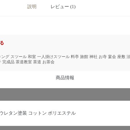
説明
レビュー (1)
る
ング スツール 和室 一人掛けスツール 料亭 旅館 神社 お寺 宴会 座敷 
 完成品 茶道教室 茶道 お茶会
商品情報
 ウレタン塗装 コットン ポリエステル