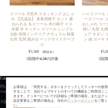
スツール 天然木 スタッキング おしゃ
ハイスツール 
れ 【完成品】 来客用椅子 セット 重
ースツール コ
ねられる 丸スツール 木の椅子 イス
おしゃれ コー
木製 木 キッチン スツール シンプル
軽い 丸型 丸
北欧 韓国インテリア ナチュラル 軽量
ェア モダン 
台所 玄関 踏み台 ベッドサイドテーブ
ン 緑 カーキ
ル
¥
5,580
¥
5,8
（税込み）
5段階中
4.50
の評価
5段
Contact us
問い合わせはこちらから：
お客様は、「同意する」ボタンをクリックしてクッキーの使用
vastec
@vastsky.co.jp
することで、当社ウェブサイトのすべての機能をご利用頂くこ
きます。クッキーについての詳細をご希望の場合、またはクッ
設定変更をご希望の場合は、当社の
クッキーポリシー
をご覧く
大阪府吹田市広芝町３−２９エッグビル第三江坂
い。