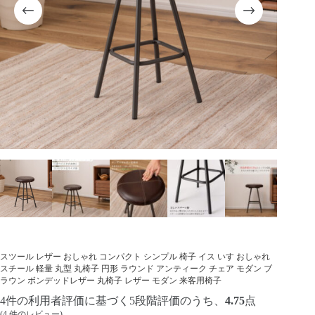
スツール レザー おしゃれ コンパクト シンプル 椅子 イス いす おしゃれ
スチール 軽量 丸型 丸椅子 円形 ラウンド アンティーク チェア モダン ブ
ラウン ボンデッドレザー 丸椅子 レザー モダン 来客用椅子
4
件の利用者評価に基づく5段階評価のうち、
4.75
点
(
4
件のレビュー)