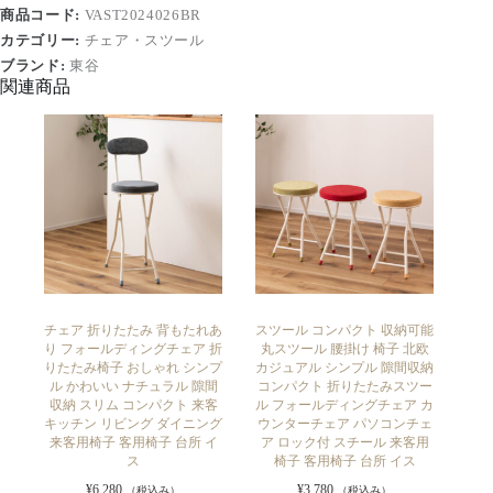
商品コード:
VAST2024026BR
カテゴリー:
チェア・スツール
ブランド:
東谷
関連商品
チェア 折りたたみ 背もたれあ
スツール コンパクト 収納可能
り フォールディングチェア 折
丸スツール 腰掛け 椅子 北欧
りたたみ椅子 おしゃれ シンプ
カジュアル シンプル 隙間収納
ル かわいい ナチュラル 隙間
コンパクト 折りたたみスツー
収納 スリム コンパクト 来客
ル フォールディングチェア カ
キッチン リビング ダイニング
ウンターチェア パソコンチェ
来客用椅子 客用椅子 台所 イ
ア ロック付 スチール 来客用
ス
椅子 客用椅子 台所 イス
¥
6,280
¥
3,780
（税込み）
（税込み）