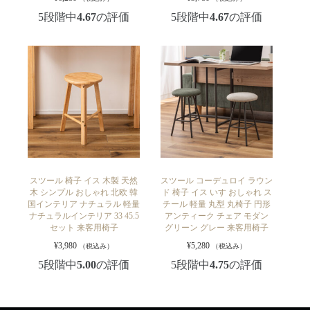
5段階中
4.67
の評価
5段階中
4.67
の評価
スツール 椅子 イス 木製 天然
スツール コーデュロイ ラウン
木 シンプル おしゃれ 北欧 韓
ド 椅子 イス いす おしゃれ ス
国インテリア ナチュラル 軽量
チール 軽量 丸型 丸椅子 円形
ナチュラルインテリア 33 45.5
アンティーク チェア モダン
セット 来客用椅子
グリーン グレー 来客用椅子
¥
3,980
¥
5,280
（税込み）
（税込み）
5段階中
5.00
の評価
5段階中
4.75
の評価