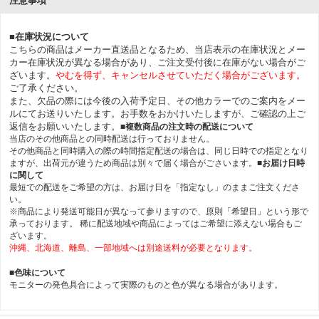
注意事項
■在庫状況について
こちらの商品はメーカー直送品となるため、当店表示の在庫状況とメー
カー在庫状況が異なる場合があり、ご注文受付後に在庫がない場合がご
ざいます。
やむを得ず、キャンセルさせていただく場合がございます。
ご了承ください。
また、欠品の際には今後の入荷予定日、その他カラーでのご案内をメー
ルにてお送りいたします。お手数をおかけいたしますが、ご確認の上ご
返信をお願いいたします。
■複数商品の注文時の配送について
当店のその他商品との同時配送は行っておりません。
その他商品と同時購入の際の時間指定配送の場合は、同じ日時での指定となり
ますが、出荷元が違うため商品は別々で届く場合がごさいます。
■お届け日時
に関して
最短での配送をご希望の方は、お届け日を「指定なし」のままご注文くださ
い。
※商品により発送可能日が異なって参りますので、原則「希望日」という形で
承っております。 稀に配送地域や商品によってはご希望に添えない場合もご
ざいます。
沖縄、北海道、離島、一部地域へは別途送料が必要となります。
■色味について
モニターの発色具合によって実際のものと色が異なる場合があります。