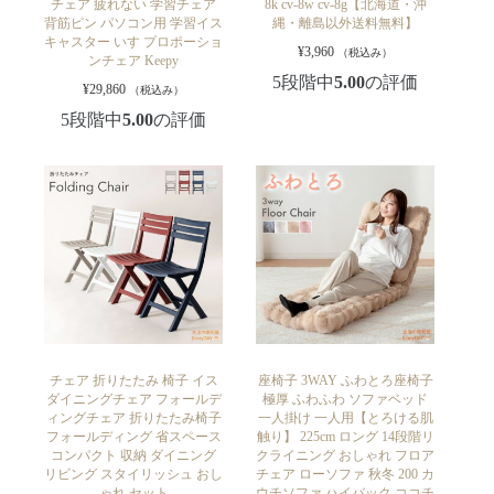
チェア 疲れない 学習チェア
8k cv-8w cv-8g【北海道・沖
背筋ピン パソコン用 学習イス
縄・離島以外送料無料】
キャスター いす プロポーショ
¥
3,960
（税込み）
ンチェア Keepy
5段階中
5.00
の評価
¥
29,860
（税込み）
5段階中
5.00
の評価
チェア 折りたたみ 椅子 イス
座椅子 3WAY ふわとろ座椅子
ダイニングチェア フォールデ
極厚 ふわふわ ソファベッド
ィングチェア 折りたたみ椅子
一人掛け 一人用【とろける肌
フォールディング 省スペース
触り】 225cm ロング 14段階リ
コンパクト 収納 ダイニング
クライニング おしゃれ フロア
リビング スタイリッシュ おし
チェア ローソファ 秋冬 200 カ
ゃれ セット
ウチソファ ハイバック ココチ