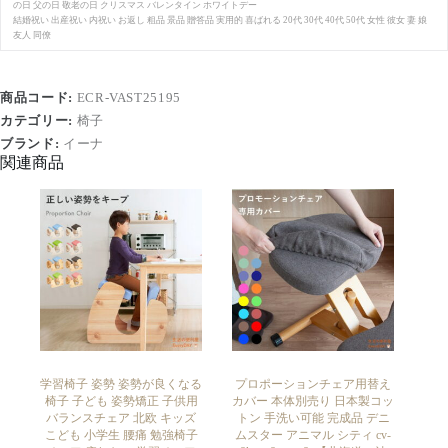
の日 父の日 敬老の日 クリスマス バレンタイン ホワイトデー
結婚祝い 出産祝い 内祝い お返し 粗品 景品 贈答品 実用的 喜ばれる 20代 30代 40代 50代 女性 彼女 妻 娘
友人 同僚
商品コード:
ECR-VAST25195
カテゴリー:
椅子
ブランド:
イーナ
関連商品
学習椅子 姿勢 姿勢が良くなる
プロポーションチェア用替え
椅子 子ども 姿勢矯正 子供用
カバー 本体別売り 日本製コッ
バランスチェア 北欧 キッズ
トン 手洗い可能 完成品 デニ
こども 小学生 腰痛 勉強椅子
ムスター アニマル シティ cv-