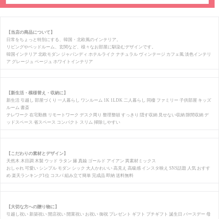
【当店の商品について】
日常をちょっと特別にする、韓国・北欧風のインテリア。
リビングやベッドルーム、玄関など、様々なお部屋に馴染むデザインです。
韓国インテリア 北欧モダン ジャパンディ ホテルライク ナチュラル ヴィンテージ カフェ風 淡色インテリ
ア グレージュ ベージュ ホワイトインテリア
【新生活・模様替え・収納に】
新生活 引越し 部屋づくり 一人暮らし ワンルーム 1K 1LDK 二人暮らし 同棲 ファミリー 子供部屋 キッズ
ルーム 書斎
テレワーク 在宅勤務 リモートワーク デスク周り 整理整頓 すっきり 隠す収納 見せない収納 隙間収納 デ
ッドスペース 省スペース コンパクト スリム 掃除しやすい
【こだわりの素材とデザイン】
天然木 木目調 木製 ウッド ラタン 籐 真鍮 ゴールド アイアン 異素材ミックス
おしゃれ 可愛い シンプル モダン シック 大人かわいい 高見え 高級感 インスタ映え SNS話題 人気 おすす
め 楽天ランキング1位 コスパ 組み立て簡単 完成品 即納 送料無料
【大切な方への贈り物に】
引越し祝い 新築祝い 開店祝い 開業祝い お祝い 御祝 プレゼント ギフト プチギフト 誕生日 バースデー 母