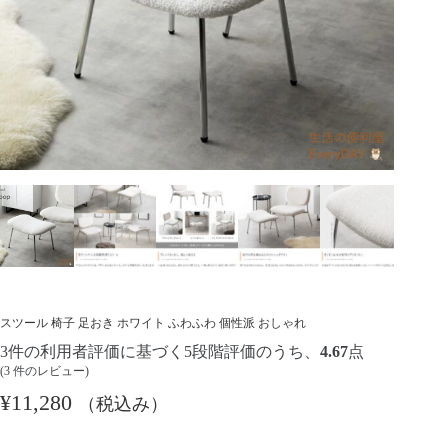
スツール 椅子 足おき ホワイト ふわふわ 個性派 おしゃれ
3
件の利用者評価に基づく5段階評価のうち、
4.67
点
(
3
件のレビュー)
¥
11,280
（税込み）