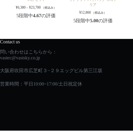
リア
¥
6,380
–
¥
23,700
（税込み）
¥
12,860
（税込み）
5段階中
4.67
の評価
5段階中
5.00
の評価
Contact us
問い合わせはこちらから：
vastec
@vastsky.co.jp
大阪府吹田市広芝町３−２９エッグビル第三江坂
営業時間：平日10:00~17:00/土日祝定休