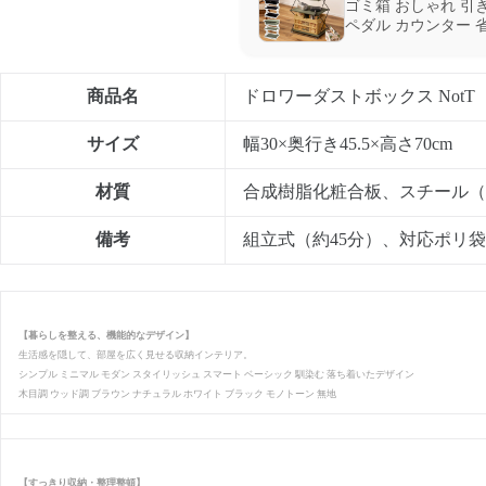
ゴミ箱 おしゃれ 引
ペダル カウンター 
商品名
ドロワーダストボックス NotT
サイズ
幅30×奥行き45.5×高さ70cm
材質
合成樹脂化粧合板、スチール（
備考
組立式（約45分）、対応ポリ袋：
【暮らしを整える、機能的なデザイン】
生活感を隠して、部屋を広く見せる収納インテリア。
シンプル ミニマル モダン スタイリッシュ スマート ベーシック 馴染む 落ち着いたデザイン
木目調 ウッド調 ブラウン ナチュラル ホワイト ブラック モノトーン 無地
【すっきり収納・整理整頓】