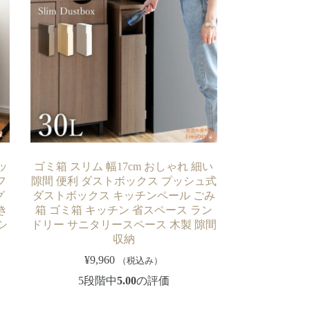
ッ
ゴミ箱 スリム 幅17cm おしゃれ 細い
フ
隙間 便利 ダストボックス プッシュ式
グ
ダストボックス キッチンペール ごみ
き
箱 ゴミ箱 キッチン 省スペース ラン
シ
ドリー サニタリースペース 木製 隙間
収納
¥
9,960
（税込み）
5段階中
5.00
の評価