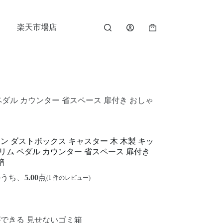
楽天市場店
ペダル カウンター 省スペース 扉付き おしゃ
ン ダストボックス キャスター 木 木製 キッ
リム ペダル カウンター 省スペース 扉付き
箱
のうち、
5.00
点
(
1
件のレビュー)
できる 見せないゴミ箱