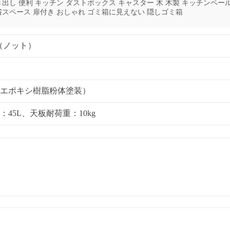
き出し 便利 キッチン ダストボックス キャスター 木 木製 キッチンペー
省スペース 扉付き おしゃれ ゴミ箱に見えない 隠しゴミ箱
（ノット）
エポキシ樹脂粉体塗装）
45L、天板耐荷重：10kg