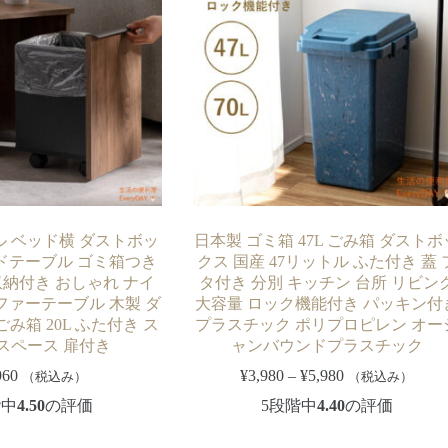
 ベッド横 ダストボッ
日本製 ゴミ箱 47L ごみ箱 ダストボ
ドテーブル ゴミ箱つき
クス 国産 47リットル ふた付き 蓋 
収納付き おしゃれ ナイ
タ付き 分別 キッチン 台所 リビン
ファーテーブル 木製 ダ
大容量 ロック機能付き パッキン付
み箱 20L ふた付き ス
プラスチック ポリプロピレン オー
スペース 扉付き
ャンバウンドプラスチック
960
¥
3,980
–
¥
5,980
（税込み）
（税込み）
階中
4.50
の評価
5段階中
4.40
の評価