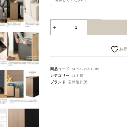
お
商品コード:
MIYA-VAST009
カテゴリー:
ゴミ箱
ブランド:
宮武製作所