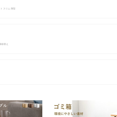
ト スリム 薄型
 模様替え