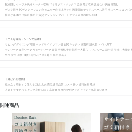
配線隠し ケーブル収納 ルーター収納 ゴミ箱 ダストボックス 分別 隠す収納 見せない収納 目隠し
デスク周り PCデスク パソコン台 モニター台 机上ラック 隙間収納 デッドスペース活用 省スペース コンパク
掃除が楽 ホコリ防止 傷防止 賃貸 マンション アパート オフィス 事務所 SOHO
【こんな場所・シーンで活躍】
リビング ダイニング 寝室 ベッドサイド ソファ横 玄関 キッチン 洗面所 脱衣所 トイレ 廊下
テレワーク 在宅ワーク リモートワーク 書斎 学習机 子供部屋 一人暮らし ワンルーム 新生活 引越し 大掃除
男性 女性 20代 30代 40代 50代 単身赴任 学生 社会人
【選ばれる理由】
組み立て簡単 すぐ使える 頑丈 丈夫 安定感 高品質 コスパ 安い 送料無料 即納
人気 おすすめ ランキング上位 口コミ高評価 実用的 便利グッズ アイデア商品 買い回り
関連商品