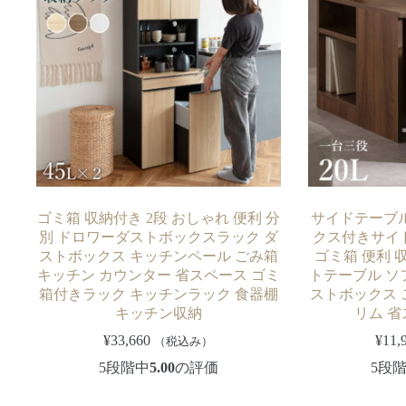
ゴミ箱 収納付き 2段 おしゃれ 便利 分
サイドテーブル
別 ドロワーダストボックスラック ダ
クス付きサイ
ストボックス キッチンペール ごみ箱
ゴミ箱 便利 
キッチン カウンター 省スペース ゴミ
トテーブル ソ
箱付きラック キッチンラック 食器棚
ストボックス ご
キッチン収納
リム 省
¥
33,660
¥
11,
（税込み）
5段階中
5.00
の評価
5段