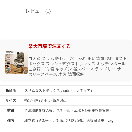
レビュー (1)
楽天市場で注文する
ゴミ箱 スリム 幅17cm おしゃれ 細い隙間 便利 ダスト
ボックス プッシュ式ダストボックス キッチンペール
ごみ箱 ゴミ箱 キッチン 省スペース ランドリー サニ
タリースペース 木製 隙間収納
商品名
スリムダストボックス Santia（サンティア）
サイズ
幅17×奥行き44.5×高さ80cm
材質
合成樹脂化粧合板、スチール（エポキシ樹脂粉体塗装）
備考
組立式（約30分）、対応ポリ袋：30L、天板耐荷重：2kg