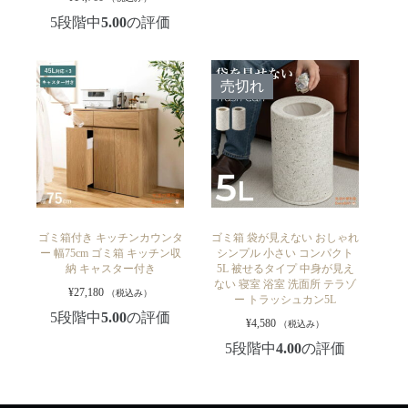
5段階中
5.00
の評価
売切れ
ゴミ箱付き キッチンカウンタ
ゴミ箱 袋が見えない おしゃれ
ー 幅75cm ゴミ箱 キッチン収
シンプル 小さい コンパクト
納 キャスター付き
5L 被せるタイプ 中身が見え
ない 寝室 浴室 洗面所 テラゾ
¥
27,180
（税込み）
ー トラッシュカン5L
5段階中
5.00
の評価
¥
4,580
（税込み）
5段階中
4.00
の評価