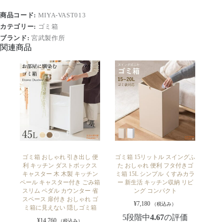
商品コード:
MIYA-VAST013
カテゴリー:
ゴミ箱
ブランド:
宮武製作所
関連商品
ゴミ箱 おしゃれ 引き出し 便
ゴミ箱 15リットル スイングふ
利 キッチン ダストボックス
た おしゃれ 便利 フタ付きゴ
キャスター 木 木製 キッチン
ミ箱 15L シンプル くすみカラ
ペール キャスター付き ごみ箱
ー 新生活 キッチン収納 リビ
スリム ペダル カウンター 省
ング コンパクト
スペース 扉付き おしゃれ ゴ
¥
7,180
（税込み）
ミ箱に見えない 隠しゴミ箱
5段階中
4.67
の評価
¥
14,760
（税込み）