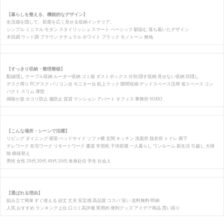
【暮らしを整える、機能的なデザイン】
生活感を隠して、部屋を広く見せる収納インテリア。
シンプル ミニマル モダン スタイリッシュ スマート ベーシック 馴染む 落ち着いたデザイン
木目調 ウッド調 ブラウン ナチュラル ホワイト ブラック モノトーン 無地
【すっきり収納・整理整頓】
配線隠し ケーブル収納 ルーター収納 ゴミ箱 ダストボックス 分別 隠す収納 見せない収納 目隠し
デスク周り PCデスク パソコン台 モニター台 机上ラック 隙間収納 デッドスペース活用 省スペース コン
パクト スリム 薄型
掃除が楽 ホコリ防止 傷防止 賃貸 マンション アパート オフィス 事務所 SOHO
【こんな場所・シーンで活躍】
リビング ダイニング 寝室 ベッドサイド ソファ横 玄関 キッチン 洗面所 脱衣所 トイレ 廊下
テレワーク 在宅ワーク リモートワーク 書斎 学習机 子供部屋 一人暮らし ワンルーム 新生活 引越し 大掃
除 模様替え
男性 女性 20代 30代 40代 50代 単身赴任 学生 社会人
【選ばれる理由】
組み立て簡単 すぐ使える 頑丈 丈夫 安定感 高品質 コスパ 安い 送料無料 即納
人気 おすすめ ランキング上位 口コミ高評価 実用的 便利グッズ アイデア商品 買い回り