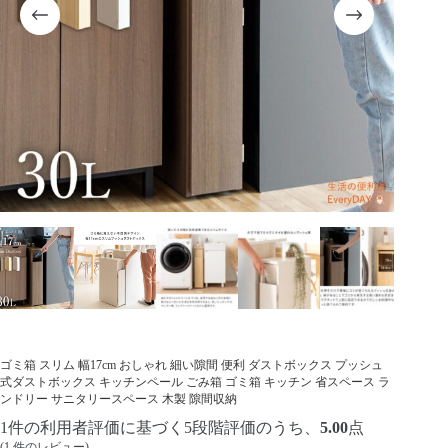
ゴミ箱 スリム 幅17cm おしゃれ 細い隙間 便利 ダストボックス プッシュ
式ダストボックス キッチンペール ごみ箱 ゴミ箱 キッチン 省スペース ラ
ンドリー サニタリースペース 木製 隙間収納
1
件の利用者評価に基づく5段階評価のうち、
5.00
点
(
1
件のレビュー)