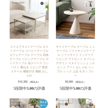
スクエアネストテーブル ネス
サイドテーブル テーブル ミニ
トテーブル コーヒーテーブル
テーブル ソファサイドテーブ
カフェテーブル テーブル 四角
ル ソファサイド インテリア
テーブル リビングテーブル サ
リビング アクセント オブジェ
イドテーブル 省スペース コン
デザイン スタイリッシュ シル
パクト 重ねる リビング 寝室
エット アート おしゃれ シン
スチール 棚板付き 棚板 おし
プル シック 上品 モダン グレ
ゃれ
ー
¥
16,380
¥
8,980
（税込み）
（税込み）
5段階中
5.00
の評価
5段階中
5.00
の評価