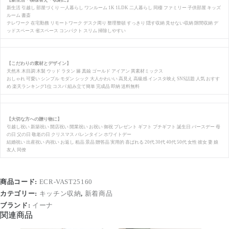
【新生活・模様替え・収納に】
新生活 引越し 部屋づくり 一人暮らし ワンルーム 1K 1LDK 二人暮らし 同棲 ファミリー 子供部屋 キッズ
ルーム 書斎
テレワーク 在宅勤務 リモートワーク デスク周り 整理整頓 すっきり 隠す収納 見せない収納 隙間収納 デ
ッドスペース 省スペース コンパクト スリム 掃除しやすい
【こだわりの素材とデザイン】
天然木 木目調 木製 ウッド ラタン 籐 真鍮 ゴールド アイアン 異素材ミックス
おしゃれ 可愛い シンプル モダン シック 大人かわいい 高見え 高級感 インスタ映え SNS話題 人気 おすす
め 楽天ランキング1位 コスパ 組み立て簡単 完成品 即納 送料無料
【大切な方への贈り物に】
引越し祝い 新築祝い 開店祝い 開業祝い お祝い 御祝 プレゼント ギフト プチギフト 誕生日 バースデー 母
の日 父の日 敬老の日 クリスマス バレンタイン ホワイトデー
結婚祝い 出産祝い 内祝い お返し 粗品 景品 贈答品 実用的 喜ばれる 20代 30代 40代 50代 女性 彼女 妻 娘
友人 同僚
商品コード:
ECR-VAST25160
カテゴリー:
キッチン収納
,
新着商品
ブランド:
イーナ
関連商品