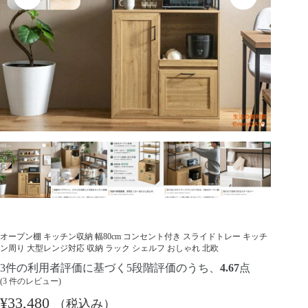
オープン棚 キッチン収納 幅80cm コンセント付き スライドトレー キッチ
ン周り 大型レンジ対応 収納 ラック シェルフ おしゃれ 北欧
3
件の利用者評価に基づく5段階評価のうち、
4.67
点
(
3
件のレビュー)
¥
33,480
（税込み）