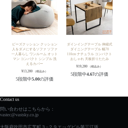
ビーズクッション クッション
ダインイングテーブル 伸縮式
人をダメにするソファ ソファ
ダイニングテーブル 幅70
一人暮らし ワンルーム オット
110cm ナチュラル コンパクト
マン コンパクト シンプル 洗
おしゃれ 天板折りたたみ
えるカバー
¥
19,280
（税込み）
¥
13,280
（税込み）
5段階中
4.67
の評価
5段階中
5.00
の評価
Contact us
問い合わせはこちらから：
vastec
@vastsky.co.jp
大阪府吹田市広芝町３−２９エッグビル第三江坂