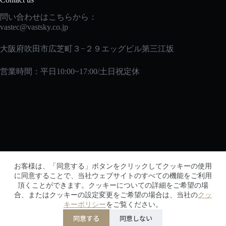
問い合わせはこちらから：
vastec
@vastsky.co.jp
大阪府吹田市広芝町３−２９エッグビル第三江坂
営業時間：平日10:00~17:00/土日祝定休
メルマガ
お客様は、「同意する」ボタンをクリックしてクッキーの使用
メルマガに登録して、初回購入時に10％オフの特典を
に同意することで、当社ウェブサイトのすべての機能をご利用
頂くことができます。クッキーについての詳細をご希望の場
ゲットしよう！
合、またはクッキーの設定変更をご希望の場合は、当社の
クッ
キーポリシー
をご覧ください。
同意する
同意しない