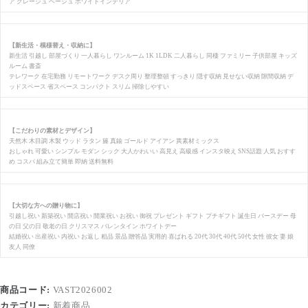
ア グレージュ ベージュ ホワイトインテリア
【新生活・模様替え・収納に】
新生活 引越し 部屋づくり 一人暮らし ワンルーム 1K 1LDK 二人暮らし 同棲 ファミリー 子供部屋 キッズ
ルーム 書斎
テレワーク 在宅勤務 リモートワーク デスク周り 整理整頓 すっきり 隠す収納 見せない収納 隙間収納 デ
ッドスペース 省スペース コンパクト スリム 掃除しやすい
【こだわりの素材とデザイン】
天然木 木目調 木製 ウッド ラタン 籐 真鍮 ゴールド アイアン 異素材ミックス
おしゃれ 可愛い シンプル モダン シック 大人かわいい 高見え 高級感 インスタ映え SNS話題 人気 おすす
め コスパ 組み立て簡単 即納 送料無料
【大切な方への贈り物に】
引越し祝い 新築祝い 開店祝い 開業祝い お祝い 御祝 プレゼント ギフト プチギフト 誕生日 バースデー 母
の日 父の日 敬老の日 クリスマス バレンタイン ホワイトデー
結婚祝い 出産祝い 内祝い お返し 粗品 景品 贈答品 実用的 喜ばれる 20代 30代 40代 50代 女性 彼女 妻 娘
友人 同僚
商品コード:
VAST2026002
カテゴリー:
新着商品