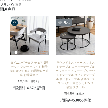
ブランド:
東谷
関連商品
売切れ
ダイニングチェア チェア 2脚
ラウンドネストテーブル ネス
セット グレー ホワイト 椅子
トテーブル コーヒーテーブル
机にかけられる お掃除ロボ対
カフェテーブル テーブル ラウ
応 お掃除楽々
ンドテーブル リビングテーブ
ル サイドテーブル 省スペース
¥
21,180
（税込み）
コンパクト 重ねる リビング
寝室 スチール
5段階中
4.67
の評価
¥
14,580
（税込み）
5段階中
5.00
の評価