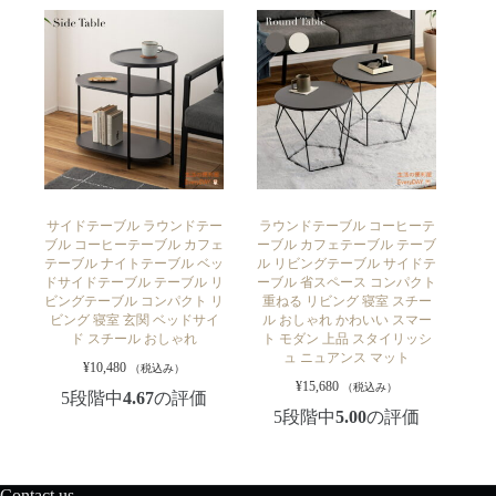
サイドテーブル ラウンドテー
ラウンドテーブル コーヒーテ
ブル コーヒーテーブル カフェ
ーブル カフェテーブル テーブ
テーブル ナイトテーブル ベッ
ル リビングテーブル サイドテ
ドサイドテーブル テーブル リ
ーブル 省スペース コンパクト
ビングテーブル コンパクト リ
重ねる リビング 寝室 スチー
ビング 寝室 玄関 ベッドサイ
ル おしゃれ かわいい スマー
ド スチール おしゃれ
ト モダン 上品 スタイリッシ
ュ ニュアンス マット
¥
10,480
（税込み）
¥
15,680
（税込み）
5段階中
4.67
の評価
5段階中
5.00
の評価
Contact us