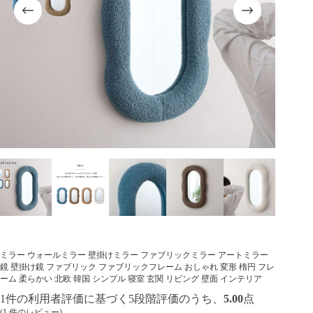
ミラー ウォールミラー 壁掛けミラー ファブリックミラー アートミラー
鏡 壁掛け鏡 ファブリック ファブリックフレーム おしゃれ 変形 楕円 フレ
ーム 柔らかい 北欧 韓国 シンプル 寝室 玄関 リビング 壁面 インテリア
1
件の利用者評価に基づく5段階評価のうち、
5.00
点
(
1
件のレビュー)