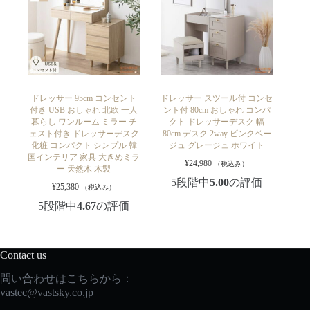
ドレッサー 95cm コンセント
ドレッサー スツール付 コンセ
付き USB おしゃれ 北欧 一人
ント付 80cm おしゃれ コンパ
暮らし ワンルーム ミラー チ
クト ドレッサーデスク 幅
ェスト付き ドレッサーデスク
80cm デスク 2way ピンクベー
化粧 コンパクト シンプル 韓
ジュ グレージュ ホワイト
国インテリア 家具 大きめミラ
¥
24,980
（税込み）
ー 天然木 木製
5段階中
5.00
の評価
¥
25,380
（税込み）
5段階中
4.67
の評価
Contact us
問い合わせはこちらから：
vastec
@vastsky.co.jp