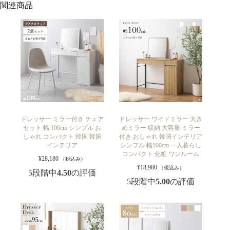
関連商品
ドレッサー ミラー付き チェア
ドレッサー ワイドミラー 大き
セット 幅 100cm シンプル お
めミラー 収納 大容量 ミラー
しゃれ コンパクト 韓国 韓国
付き おしゃれ 韓国インテリア
インテリア
シンプル 幅100cm 一人暮らし
コンパクト 化粧 ワンルーム
¥
28,180
（税込み）
¥
18,980
（税込み）
5段階中
4.50
の評価
5段階中
5.00
の評価