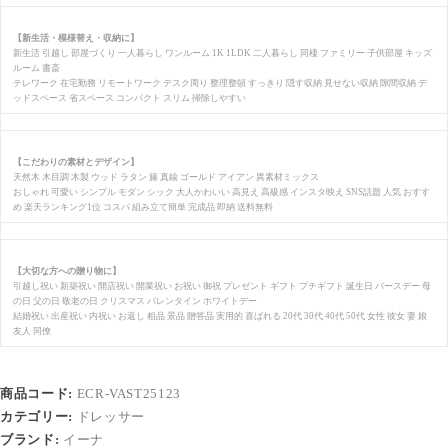
【新生活・模様替え・収納に】
新生活 引越し 部屋づくり 一人暮らし ワンルーム 1K 1LDK 二人暮らし 同棲 ファミリー 子供部屋 キッズ
ルーム 書斎
テレワーク 在宅勤務 リモートワーク デスク周り 整理整頓 すっきり 隠す収納 見せない収納 隙間収納 デ
ッドスペース 省スペース コンパクト スリム 掃除しやすい
【こだわりの素材とデザイン】
天然木 木目調 木製 ウッド ラタン 籐 真鍮 ゴールド アイアン 異素材ミックス
おしゃれ 可愛い シンプル モダン シック 大人かわいい 高見え 高級感 インスタ映え SNS話題 人気 おすす
め 楽天ランキング1位 コスパ 組み立て簡単 完成品 即納 送料無料
【大切な方への贈り物に】
引越し祝い 新築祝い 開店祝い 開業祝い お祝い 御祝 プレゼント ギフト プチギフト 誕生日 バースデー 母
の日 父の日 敬老の日 クリスマス バレンタイン ホワイトデー
結婚祝い 出産祝い 内祝い お返し 粗品 景品 贈答品 実用的 喜ばれる 20代 30代 40代 50代 女性 彼女 妻 娘
友人 同僚
商品コード:
ECR-VAST25123
カテゴリー:
ドレッサー
ブランド:
イーナ