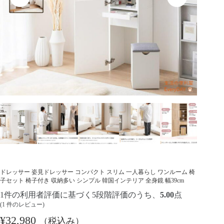
ドレッサー 姿見ドレッサー コンパクト スリム 一人暮らし ワンルーム 椅
子セット 椅子付き 収納多い シンプル 韓国インテリア 全身鏡 幅39cm
1
件の利用者評価に基づく5段階評価のうち、
5.00
点
(
1
件のレビュー)
¥
32,980
（税込み）