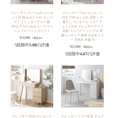
ドレッサー スツール付 コンセ
ドレッサー 71cm コンセント
ント付 80cm おしゃれ コンパ
付き USB おしゃれ 北欧 一人
クト ドレッサーデスク 幅
暮らし ワンルーム ミラー チ
80cm デスク 2way ピンクベー
ェスト付き ドレッサーデスク
ジュ グレージュ ホワイト
化粧 コンパクト シンプル 韓
国インテリア 家具 大きめミラ
¥
24,980
（税込み）
ー 天然木 木製 70
5段階中
5.00
の評価
¥
23,880
（税込み）
5段階中
4.67
の評価
ドレッサー 95cm コンセント
ドレッサー ミラー付き チェア