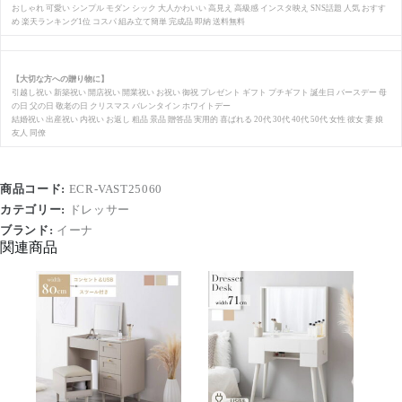
おしゃれ 可愛い シンプル モダン シック 大人かわいい 高見え 高級感 インスタ映え SNS話題 人気 おすす
め 楽天ランキング1位 コスパ 組み立て簡単 完成品 即納 送料無料
【大切な方への贈り物に】
引越し祝い 新築祝い 開店祝い 開業祝い お祝い 御祝 プレゼント ギフト プチギフト 誕生日 バースデー 母
の日 父の日 敬老の日 クリスマス バレンタイン ホワイトデー
結婚祝い 出産祝い 内祝い お返し 粗品 景品 贈答品 実用的 喜ばれる 20代 30代 40代 50代 女性 彼女 妻 娘
友人 同僚
商品コード:
ECR-VAST25060
カテゴリー:
ドレッサー
ブランド:
イーナ
関連商品