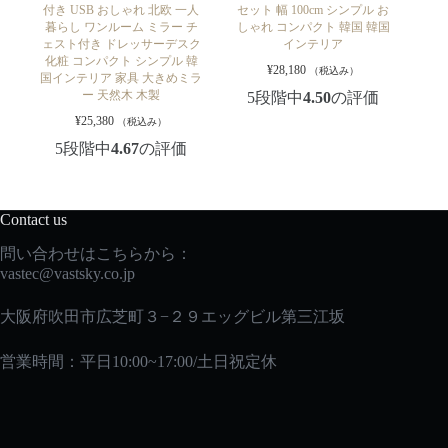
付き USB おしゃれ 北欧 一人
セット 幅 100cm シンプル お
暮らし ワンルーム ミラー チ
しゃれ コンパクト 韓国 韓国
ェスト付き ドレッサーデスク
インテリア
化粧 コンパクト シンプル 韓
¥
28,180
（税込み）
国インテリア 家具 大きめミラ
ー 天然木 木製
5段階中
4.50
の評価
¥
25,380
（税込み）
5段階中
4.67
の評価
Contact us
問い合わせはこちらから：
vastec
@vastsky.co.jp
大阪府吹田市広芝町３−２９エッグビル第三江坂
営業時間：平日10:00~17:00/土日祝定休