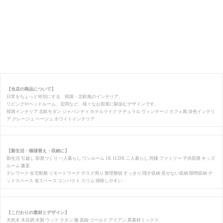
【当店の商品について】
日常をちょっと特別にする、韓国・北欧風のインテリア。
リビングやベッドルーム、玄関など、様々なお部屋に馴染むデザインです。
韓国インテリア 北欧モダン ジャパンディ ホテルライク ナチュラル ヴィンテージ カフェ風 淡色インテリ
ア グレージュ ベージュ ホワイトインテリア
【新生活・模様替え・収納に】
新生活 引越し 部屋づくり 一人暮らし ワンルーム 1K 1LDK 二人暮らし 同棲 ファミリー 子供部屋 キッズ
ルーム 書斎
テレワーク 在宅勤務 リモートワーク デスク周り 整理整頓 すっきり 隠す収納 見せない収納 隙間収納 デ
ッドスペース 省スペース コンパクト スリム 掃除しやすい
【こだわりの素材とデザイン】
天然木 木目調 木製 ウッド ラタン 籐 真鍮 ゴールド アイアン 異素材ミックス