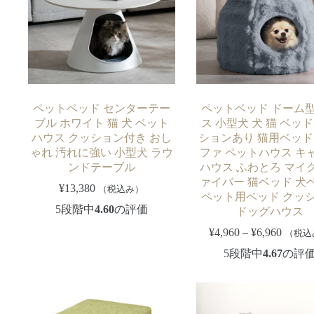
ペットベッド センターテー
ペットベッド ドーム
ブル ホワイト 猫 犬 ベット
ス 小型犬 犬 猫 ベッド
ハウス クッション付き おし
ションあり 猫用ベッド 
ゃれ 汚れに強い 小型犬 ラウ
ファ ペットハウス キ
ンドテーブル
ハウス ふわとろ マイ
ァイバー 猫ベッド 犬
¥
13,380
（税込み）
ペット用ベッド クッ
5段階中
4.60
の評価
ドッグハウス
¥
4,960
–
¥
6,960
（税込
5段階中
4.67
の評