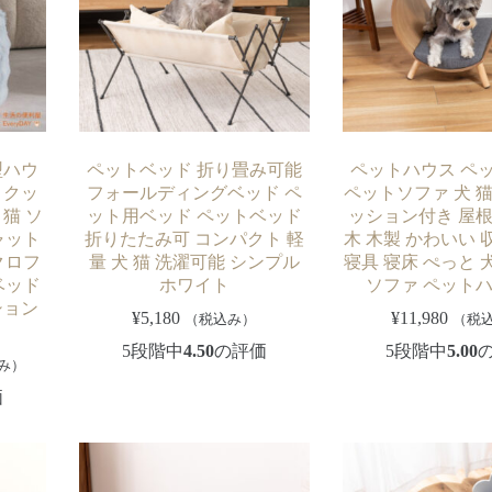
型ハウ
ペットベッド 折り畳み可能
ペットハウス ペ
 クッ
フォールディングベッド ペ
ペットソファ 犬 猫
猫 ソ
ット用ベッド ペットベッド
ッション付き 屋根
ャット
折りたたみ可 コンパクト 軽
木 木製 かわいい 
クロフ
量 犬 猫 洗濯可能 シンプル
寝具 寝床 ぺっと 
ベッド
ホワイト
ソファ ペットハ
ション
¥
5,180
¥
11,980
（税込み）
（税
5段階中
4.50
の評価
5段階中
5.00
み）
価