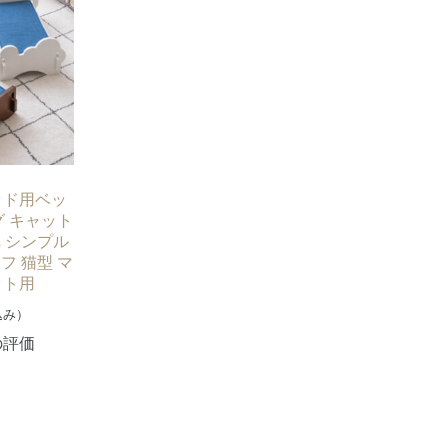
ッド用ベッ
グ キャット
 シンプル
フ 猫型 マ
ット用
込み）
の評価