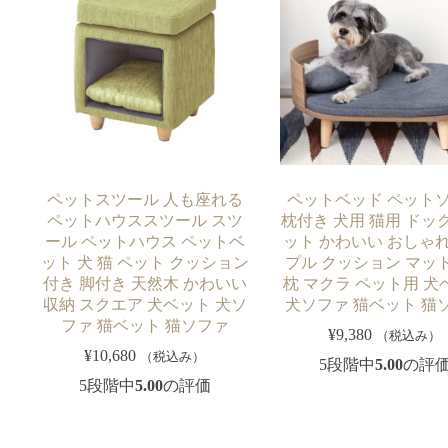
ペットスツール 人も座れる
ペットベッド ペット
ペットハウススツール スツ
枕付き 犬用 猫用 ドッ
ール ペットハウス ペットベ
ット かわいい おしゃれ
ット 犬 猫 ペット クッション
プル クッション マッ
付き 脚付き 天然木 かわいい
枕 マクラ ペット用 犬
収納 スクエア 犬ベット 犬ソ
犬ソファ 猫ベット 猫
ファ 猫ベット 猫ソファ
¥
9,380
（税込み）
¥
10,680
（税込み）
5段階中
5.00
の評
5段階中
5.00
の評価