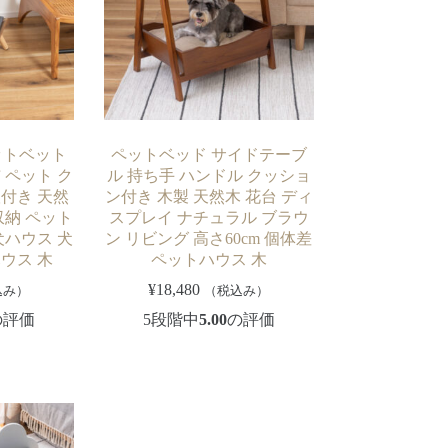
ットベット
ペットベッド サイドテーブ
 ペット ク
ル 持ち手 ハンドル クッショ
付き 天然
ン付き 木製 天然木 花台 ディ
収納 ペット
スプレイ ナチュラル ブラウ
犬ハウス 犬
ン リビング 高さ60cm 個体差
ウス 木
ペットハウス 木
¥
18,480
込み）
（税込み）
の評価
5段階中
5.00
の評価