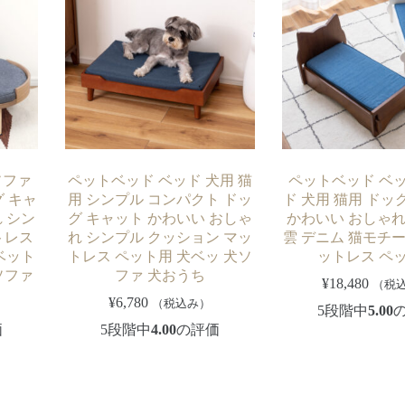
ソファ
ペットベッド ベッド 犬用 猫
ペットベッド ベ
グ キャ
用 シンプル コンパクト ドッ
ド 犬用 猫用 ドッ
 シン
グ キャット かわいい おしゃ
かわいい おしゃれ
トレス
れ シンプル クッション マッ
雲 デニム 猫モチー
ベット
トレス ペット用 犬ベッ 犬ソ
ットレス ペ
ソファ
ファ 犬おうち
¥
18,480
（税
¥
6,780
（税込み）
5段階中
5.00
価
5段階中
4.00
の評価