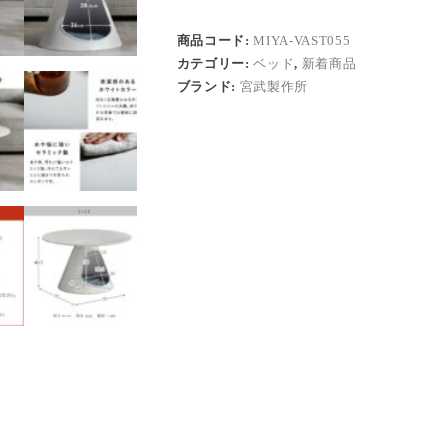
商品コード:
MIYA-VAST055
カテゴリー:
ベッド
,
新着商品
ブランド:
宮武製作所