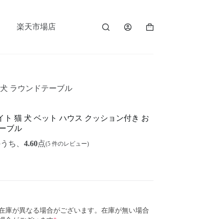
楽天市場店
型犬 ラウンドテーブル
ト 猫 犬 ベット ハウス クッション付き お
テーブル
のうち、
4.60
点
(
5
件のレビュー)
在庫が異なる場合がございます。在庫が無い場合