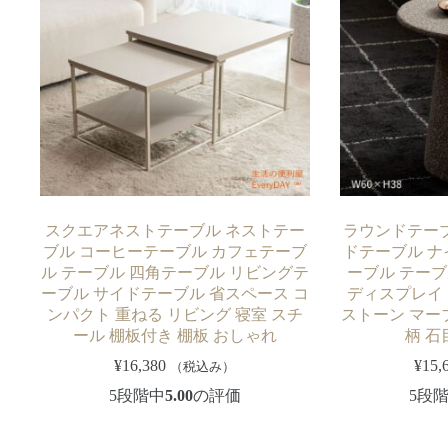
スクエアネストテーブル ネストテー
ラウンドテーブ
ブル コーヒーテーブル カフェテーブ
ドテーブル ナ
ル テーブル 四角テーブル リビングテ
ーブル テーブ
ーブル サイドテーブル 省スペース コ
ディスプレイ 
ンパクト 重ねる リビング 寝室 スチ
ストーン マー
ール 棚板付き 棚板 おしゃれ
柄 石
¥
16,380
¥
15,
（税込み）
5段階中
5.00
の評価
5段