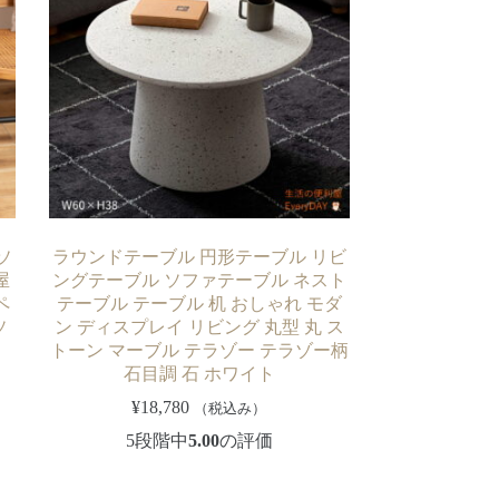
ソ
ラウンドテーブル 円形テーブル リビ
屋
ングテーブル ソファテーブル ネスト
ペ
テーブル テーブル 机 おしゃれ モダ
ソ
ン ディスプレイ リビング 丸型 丸 ス
トーン マーブル テラゾー テラゾー柄
石目調 石 ホワイト
¥
18,780
（税込み）
5段階中
5.00
の評価