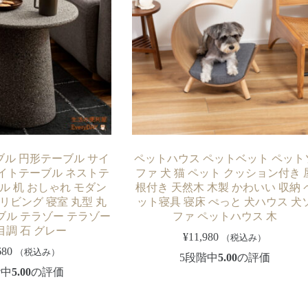
ル 円形テーブル サイ
ペットハウス ペットベット ペット
イトテーブル ネストテ
ファ 犬 猫 ペット クッション付き 
ル 机 おしゃれ モダン
根付き 天然木 木製 かわいい 収納 
リビング 寝室 丸型 丸
ット寝具 寝床 ぺっと 犬ハウス 犬
ブル テラゾー テラゾー
ファ ペットハウス 木
目調 石 グレー
¥
11,980
（税込み）
680
（税込み）
5段階中
5.00
の評価
階中
5.00
の評価