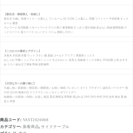
【新生活・模様替え・収納に】
新生活 引越し 部屋づくり 一人暮らし ワンルーム 1K 1LDK 二人暮らし 同棲 ファミリー 子供部屋 キッズ
ルーム 書斎
テレワーク 在宅勤務 リモートワーク デスク周り 整理整頓 すっきり 隠す収納 見せない収納 隙間収納 デ
ッドスペース 省スペース コンパクト スリム 掃除しやすい
【こだわりの素材とデザイン】
天然木 木目調 木製 ウッド ラタン 籐 真鍮 ゴールド アイアン 異素材ミックス
おしゃれ 可愛い シンプル モダン シック 大人かわいい 高見え 高級感 インスタ映え SNS話題 人気 おすす
め コスパ 組み立て簡単 即納 送料無料
【大切な方への贈り物に】
引越し祝い 新築祝い 開店祝い 開業祝い お祝い 御祝 プレゼント ギフト プチギフト 誕生日 バースデー 母
の日 父の日 敬老の日 クリスマス バレンタイン ホワイトデー
結婚祝い 出産祝い 内祝い お返し 粗品 景品 贈答品 実用的 喜ばれる 20代 30代 40代 50代 女性 彼女 妻 娘
友人 同僚
商品コード:
VAST2026008
カテゴリー:
新着商品
,
サイドテーブル