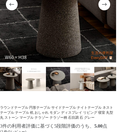
ラウンドテーブル 円形テーブル サイドテーブル ナイトテーブル ネスト
テーブル テーブル 机 おしゃれ モダン ディスプレイ リビング 寝室 丸型
丸 ストーン マーブル テラゾー テラゾー柄 石目調 石 グレー
3
件の利用者評価に基づく5段階評価のうち、
5.00
点
(
3
件のレビュー)