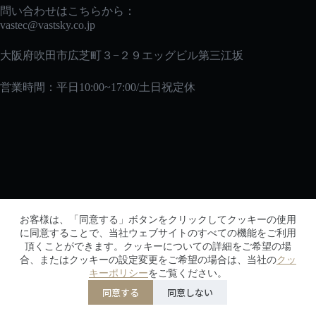
問い合わせはこちらから：
vastec
@vastsky.co.jp
大阪府吹田市広芝町３−２９エッグビル第三江坂
営業時間：平日10:00~17:00/土日祝定休
メルマガ
お客様は、「同意する」ボタンをクリックしてクッキーの使用
メルマガに登録して、初回購入時に10％オフの特典を
に同意することで、当社ウェブサイトのすべての機能をご利用
頂くことができます。クッキーについての詳細をご希望の場
ゲットしよう！
合、またはクッキーの設定変更をご希望の場合は、当社の
クッ
キーポリシー
をご覧ください。
同意する
同意しない