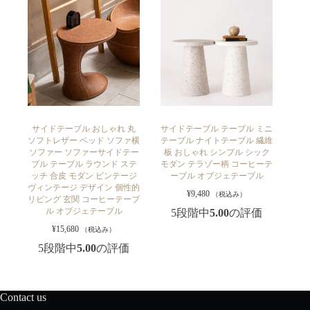
サイドテーブル おしゃれ 丸
サイドテーブル テーブル ミニ
ソフトレザー ベッド ソファ横
テーブル ナイトテーブル 繊維
ソファー ソファーサイドテー
板 おしゃれ シンプル シック
ブル テーブル ラウンド ステ
モダン テラゾー柄 コーヒーテ
ッチ 合皮 モダン ビンテージ
ーブル オブジェテーブル
ヴィンテージ デザイン 個性的
¥
9,480
（税込み）
リビング 玄関 コーヒーテーブ
ル オブジェテーブル
5段階中
5.00
の評価
¥
15,680
（税込み）
5段階中
5.00
の評価
Contact us