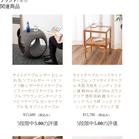
ブランド:
東谷
関連商品
サイドテーブル レザー おしゃ
サイドテーブル ベッドサイド
れ 丸 ソフトレザー ベッド ソ
テーブル ソファサイドテーブ
ファ横 レザーサイドテーブル
ル 木製 天然木 ミンディ ラタ
ソファーサイドテーブル テー
ン 籐 幅40cm 高さ50cm ガラス
ブル ブラウン ビンテージ コ
クリア 透明 収納 棚 ターンド
ーヒーテーブル センターテー
レッグ ろくろ脚 シック クラ
ブル 丸 オブジェテーブル
シック モダン ブラック 黒
¥
15,680
¥
15,780
（税込み）
（税込み）
5段階中
5.00
の評価
5段階中
5.00
の評価