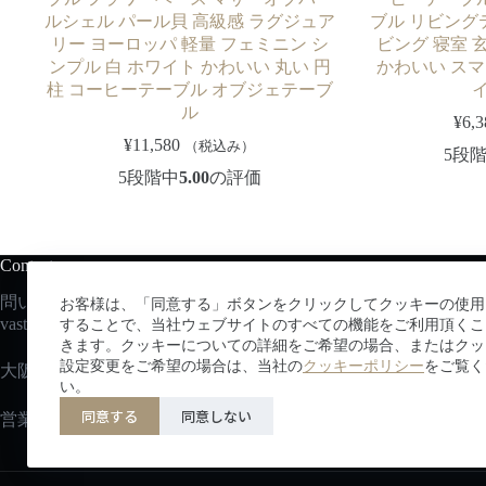
ルシェル パール貝 高級感 ラグジュア
ブル リビング
リー ヨーロッパ 軽量 フェミニン シ
ビング 寝室 
ンプル 白 ホワイト かわいい 丸い 円
かわいい スマ
柱 コーヒーテーブル オブジェテーブ
ル
¥
6,3
¥
11,580
（税込み）
5段
5段階中
5.00
の評価
Contact us
問い合わせはこちらから：
お客様は、「同意する」ボタンをクリックしてクッキーの使用
vastec
@vastsky.co.jp
することで、当社ウェブサイトのすべての機能をご利用頂くこ
きます。クッキーについての詳細をご希望の場合、またはクッ
設定変更をご希望の場合は、当社の
クッキーポリシー
をご覧く
大阪府吹田市広芝町３−２９エッグビル第三江坂
い。
同意する
同意しない
営業時間：平日10:00~17:00/土日祝定休