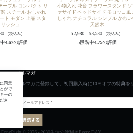
テーブル コンパクト リ
小物入れ 花台 フラワースタンド ソ
玄関 スチール おしゃれ
ァサイド ベッドサイド モロッコ風 
ート モダン 上品 スタ
しゃれ ナチュラル シンプル かわい
イリッシュ
天然木
80
¥
2,980
–
¥
3,580
（税込み）
（税込み）
階中
4.67
の評価
5段階中
4.75
の評価
メルマガ
に同意
メルマガに登録して、初回購入時に10％オフの特典を
とがで
キーの
ださ
CopyRight © 2026 - 2030生活の便利屋Every DAY