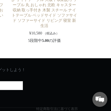
フ
ーブル 丸 おしゃれ 北欧 キャスター
お
収納 取っ手付き 木製 スチール ナイ
い
トテーブル ベッドサイド ソファサイ
ド ソファーサイド リビング 寝室 新
生活
¥
10,580
（税込み）
5段階中
5.00
の評価
ゲットしよう！
特定商取引法に基づく表示