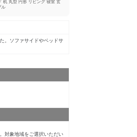
机 丸型 円形 リビング 寝室 玄
ブル
た。ソファサイドやベッドサ
。対象地域をご選択いただい