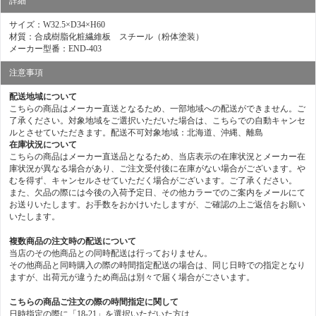
詳細
サイズ：W32.5×D34×H60
材質：合成樹脂化粧繊維板 スチール（粉体塗装）
メーカー型番：END-403
注意事項
配送地域について
こちらの商品はメーカー直送となるため、一部地域への配送ができません。ご
了承ください。対象地域をご選択いただいた場合は、こちらでの自動キャンセ
ルとさせていただきます。配送不可対象地域：北海道、沖縄、離島
在庫状況について
こちらの商品はメーカー直送品となるため、当店表示の在庫状況とメーカー在
庫状況が異なる場合があり、ご注文受付後に在庫がない場合がございます。や
むを得ず、キャンセルさせていただく場合がございます。ご了承ください。
また、欠品の際には今後の入荷予定日、その他カラーでのご案内をメールにて
お送りいたします。お手数をおかけいたしますが、ご確認の上ご返信をお願い
いたします。
複数商品の注文時の配送について
当店のその他商品との同時配送は行っておりません。
その他商品と同時購入の際の時間指定配送の場合は、同じ日時での指定となり
ますが、出荷元が違うため商品は別々で届く場合がごさいます。
こちらの商品ご注文の際の時間指定に関して
日時指定の際に「18-21」を選択いただいた方は