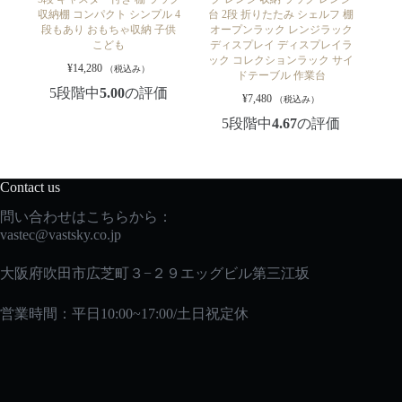
収納棚 コンパクト シンプル 4
台 2段 折りたたみ シェルフ 棚
段もあり おもちゃ収納 子供
オープンラック レンジラック
こども
ディスプレイ ディスプレイラ
ック コレクションラック サイ
¥
14,280
（税込み）
ドテーブル 作業台
5段階中
5.00
の評価
¥
7,480
（税込み）
5段階中
4.67
の評価
Contact us
問い合わせはこちらから：
vastec
@vastsky.co.jp
大阪府吹田市広芝町３−２９エッグビル第三江坂
営業時間：平日10:00~17:00/土日祝定休