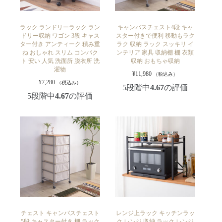
ラック ランドリーラック ラン
キャンバスチェスト4段 キャ
ドリー収納 ワゴン 3段 キャス
スター付きで便利 移動もラク
ター付き アンティーク 積み重
ラク 収納 ラック スッキリ イ
ね おしゃれ スリム コンパク
ンテリア 家具 収納棚 棚 衣類
ト 安い 人気 洗面所 脱衣所 洗
収納 おもちゃ収納
濯物
¥
11,980
（税込み）
¥
7,280
（税込み）
5段階中
4.67
の評価
5段階中
4.67
の評価
チェスト キャンバスチェスト
レンジ上ラック キッチンラッ
5段 キャスター付き 棚 ラック
ク レンジ 収納 ラック レンジ