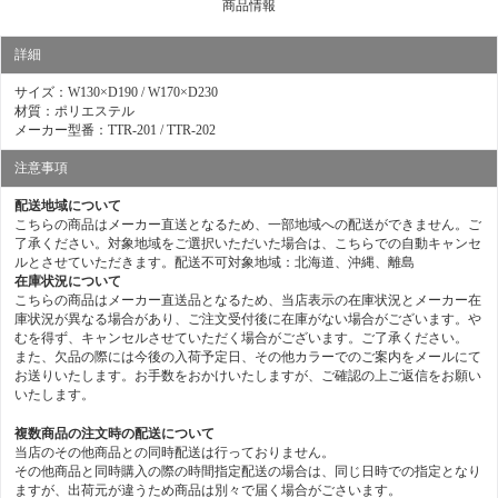
商品情報
詳細
サイズ：W130×D190 / W170×D230
材質：ポリエステル
メーカー型番：TTR-201 / TTR-202
注意事項
配送地域について
こちらの商品はメーカー直送となるため、一部地域への配送ができません。ご
了承ください。対象地域をご選択いただいた場合は、こちらでの自動キャンセ
ルとさせていただきます。配送不可対象地域：北海道、沖縄、離島
在庫状況について
こちらの商品はメーカー直送品となるため、当店表示の在庫状況とメーカー在
庫状況が異なる場合があり、ご注文受付後に在庫がない場合がございます。や
むを得ず、キャンセルさせていただく場合がございます。ご了承ください。
また、欠品の際には今後の入荷予定日、その他カラーでのご案内をメールにて
お送りいたします。お手数をおかけいたしますが、ご確認の上ご返信をお願い
いたします。
複数商品の注文時の配送について
当店のその他商品との同時配送は行っておりません。
その他商品と同時購入の際の時間指定配送の場合は、同じ日時での指定となり
ますが、出荷元が違うため商品は別々で届く場合がごさいます。