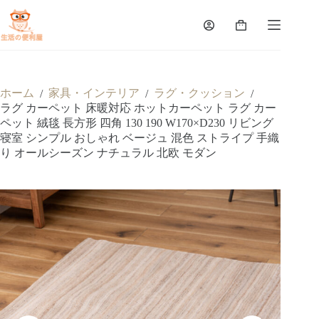
ホーム
家具・インテリア
ラグ・クッション
/
/
/
ラグ カーペット 床暖対応 ホットカーペット ラグ カー
ペット 絨毯 長方形 四角 130 190 W170×D230 リビング
寝室 シンプル おしゃれ ベージュ 混色 ストライプ 手織
り オールシーズン ナチュラル 北欧 モダン