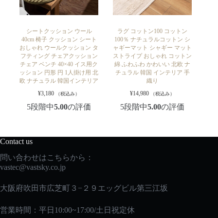
シートクッション ウール
ラグ コットン100 コットン
40cm 椅子 クッション シート
100％ ナチュラルコットン シ
おしゃれ ウールクッション タ
ャギーマット シャギー マット
フティング チェアクッション
ストライプ おしゃれ コットン
チェア ベンチ 40×40 イス用ク
綿 ふわふわ かわいい 北欧 ナ
ッション 円形 円 1人掛け用 北
チュラル 韓国 インテリア 手
欧 ナチュラル 韓国インテリア
織り
¥
3,180
¥
14,980
（税込み）
（税込み）
5段階中
5.00
の評価
5段階中
5.00
の評価
Contact us
問い合わせはこちらから：
vastec
@vastsky.co.jp
大阪府吹田市広芝町３−２９エッグビル第三江坂
営業時間：平日10:00~17:00/土日祝定休