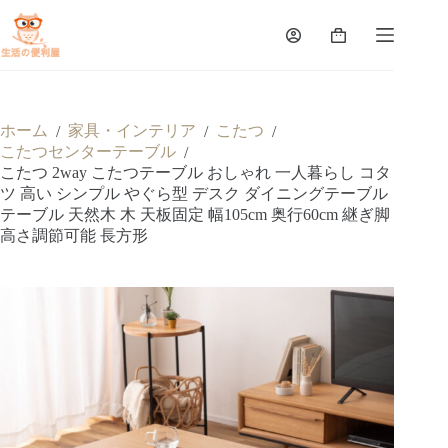
ホーム
家具・インテリア
こたつ
/
/
/
こたつセンターテーブル
/
こたつ 2way こたつテーブル おしゃれ 一人暮らし コタ
ツ 高い シンプル やぐら型 デスク ダイニングテーブル
テーブル 天然木 木 天板固定 幅105cm 奥行60cm 継ぎ脚
高さ調節可能 長方形