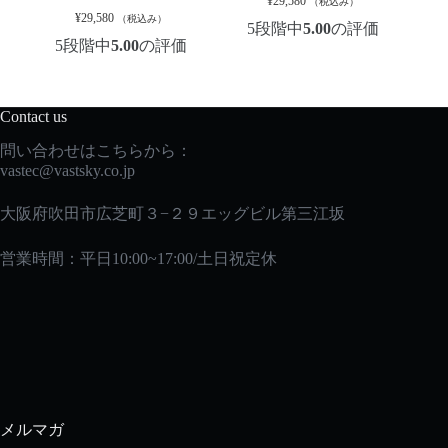
¥
29,580
（税込み）
¥
29,580
（税込み）
5段階中
5.00
の評価
5段階中
5.00
の評価
Contact us
問い合わせはこちらから：
vastec
@vastsky.co.jp
大阪府吹田市広芝町３−２９エッグビル第三江坂
営業時間：平日10:00~17:00/土日祝定休
メルマガ