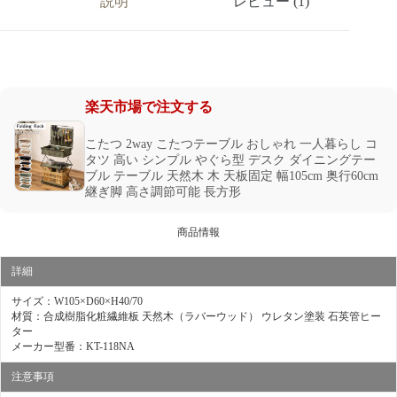
説明
レビュー (1)
楽天市場で注文する
こたつ 2way こたつテーブル おしゃれ 一人暮らし コ
タツ 高い シンプル やぐら型 デスク ダイニングテー
ブル テーブル 天然木 木 天板固定 幅105cm 奥行60cm
継ぎ脚 高さ調節可能 長方形
商品情報
詳細
サイズ：W105×D60×H40/70
材質：合成樹脂化粧繊維板 天然木（ラバーウッド） ウレタン塗装 石英管ヒー
ター
メーカー型番：KT-118NA
注意事項