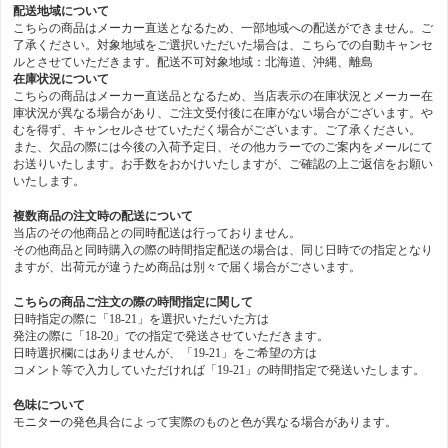
配送地域について
こちらの商品はメーカー直送となるため、一部地域への配送ができません。ご
了承ください。対象地域をご選択いただいた場合は、こちらでの自動キャンセ
ルとさせていただきます。配送不可対象地域：北海道、沖縄、離島
在庫状況について
こちらの商品はメーカー直送品となるため、当店表示の在庫状況とメーカー在
庫状況が異なる場合があり、ご注文受付後に在庫がない場合がございます。や
むを得ず、キャンセルさせていただく場合がございます。ご了承ください。
また、欠品の際には今後の入荷予定日、その他カラーでのご案内をメールにて
お送りいたします。お手数をおかけいたしますが、ご確認の上ご返信をお願い
いたします。
複数商品の注文時の配送について
当店のその他商品との同時配送は行っておりません。
その他商品と同時購入の際の時間指定配送の場合は、同じ日時での指定となり
ますが、出荷元が違うため商品は別々で届く場合がごさいます。
こちらの商品ご注文の際の時間指定に関して
日時指定の際に「18-21」を選択いただいた方は
発注の際に「18-20」での指定で発送させていただきます。
日時選択欄にはありませんが、「19-21」をご希望の方は
コメント等で入力していただければ「19-21」の時間指定で発送いたします。
色味について
モニターの発色具合によって実際のものと色が異なる場合があります。