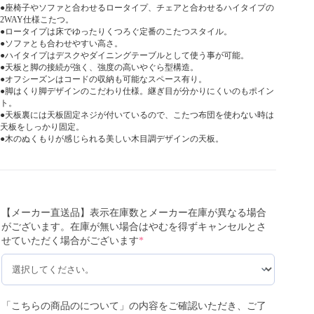
●座椅子やソファと合わせるロータイプ、チェアと合わせるハイタイプの
2WAY仕様こたつ。
●ロータイプは床でゆったりくつろぐ定番のこたつスタイル。
●ソファとも合わせやすい高さ。
●ハイタイプはデスクやダイニングテーブルとして使う事が可能。
●天板と脚の接続が強く、強度の高いやぐら型構造。
●オフシーズンはコードの収納も可能なスペース有り。
●脚はくり脚デザインのこだわり仕様。継ぎ目が分かりにくいのもポイン
ト。
●天板裏には天板固定ネジが付いているので、こたつ布団を使わない時は
天板をしっかり固定。
●木のぬくもりが感じられる美しい木目調デザインの天板。
【メーカー直送品】表示在庫数とメーカー在庫が異なる場合
がございます。在庫が無い場合はやむを得ずキャンセルとさ
せていただく場合がございます
*
「こちらの商品のについて」の内容をご確認いただき、ご了