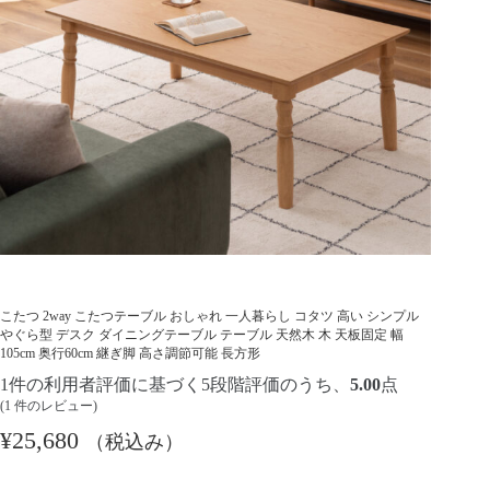
こたつ 2way こたつテーブル おしゃれ 一人暮らし コタツ 高い シンプル
やぐら型 デスク ダイニングテーブル テーブル 天然木 木 天板固定 幅
105cm 奥行60cm 継ぎ脚 高さ調節可能 長方形
1
件の利用者評価に基づく5段階評価のうち、
5.00
点
(
1
件のレビュー)
¥
25,680
（税込み）