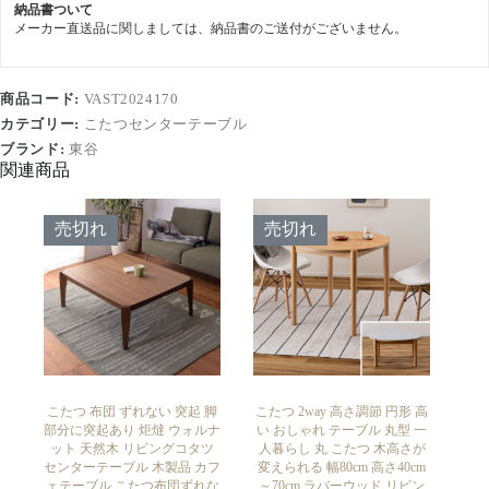
納品書ついて
メーカー直送品に関しましては、納品書のご送付がございません。
商品コード:
VAST2024170
カテゴリー:
こたつセンターテーブル
ブランド:
東谷
関連商品
売切れ
売切れ
こたつ 布団 ずれない 突起 脚
こたつ 2way 高さ調節 円形 高
部分に突起あり 炬燵 ウォルナ
い おしゃれ テーブル 丸型 一
ット 天然木 リビングコタツ
人暮らし 丸 こたつ 木高さが
センターテーブル 木製品 カフ
変えられる 幅80cm 高さ40cm
ェテーブル こたつ布団ずれな
～70cm ラバーウッド リビン