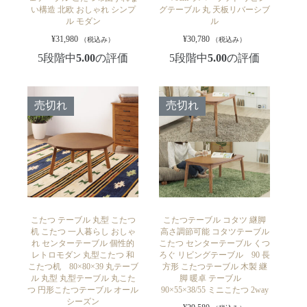
い構造 北欧 おしゃれ シンプ
グテーブル 丸 天板リバーシブ
ル モダン
ル
¥
31,980
¥
30,780
（税込み）
（税込み）
5段階中
5.00
の評価
5段階中
5.00
の評価
売切れ
売切れ
こたつ テーブル 丸型 こたつ
こたつテーブル コタツ 継脚
机 こたつ 一人暮らし おしゃ
高さ調節可能 コタツテーブル
れ センターテーブル 個性的
こたつ センターテーブル くつ
レトロモダン 丸型こたつ 和
ろぐ リビングテーブル 90 長
こたつ机 80×80×39 丸テーブ
方形 こたつテーブル 木製 継
ル 丸型 丸型テーブル 丸こた
脚 暖卓 テーブル
つ 円形こたつテーブル オール
90×55×38/55 ミニこたつ 2way
シーズン