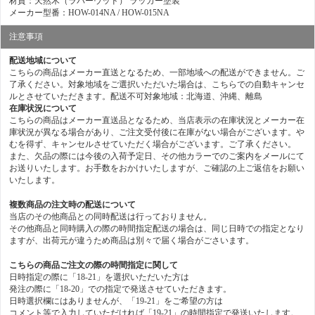
材質：天然木（ラバーウッド） ラッカー塗装
メーカー型番：HOW-014NA / HOW-015NA
注意事項
配送地域について
こちらの商品はメーカー直送となるため、一部地域への配送ができません。ご
了承ください。対象地域をご選択いただいた場合は、こちらでの自動キャンセ
ルとさせていただきます。配送不可対象地域：北海道、沖縄、離島
在庫状況について
こちらの商品はメーカー直送品となるため、当店表示の在庫状況とメーカー在
庫状況が異なる場合があり、ご注文受付後に在庫がない場合がございます。や
むを得ず、キャンセルさせていただく場合がございます。ご了承ください。
また、欠品の際には今後の入荷予定日、その他カラーでのご案内をメールにて
お送りいたします。お手数をおかけいたしますが、ご確認の上ご返信をお願い
いたします。
複数商品の注文時の配送について
当店のその他商品との同時配送は行っておりません。
その他商品と同時購入の際の時間指定配送の場合は、同じ日時での指定となり
ますが、出荷元が違うため商品は別々で届く場合がごさいます。
こちらの商品ご注文の際の時間指定に関して
日時指定の際に「18-21」を選択いただいた方は
発注の際に「18-20」での指定で発送させていただきます。
日時選択欄にはありませんが、「19-21」をご希望の方は
コメント等で入力していただければ「19-21」の時間指定で発送いたします。