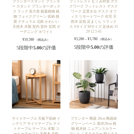
プランタースタンド プランタ
フットレスト むくみ対策 デス
ー スタンド プランターボック
クワーク フットレスト デスク
ス ラック 長方形 観葉植物 植
ワーク 足置き台 デスク オフ
物 フェイクグリーン 収納 雑
ィス リモートワーク 在宅 天
貨 ナチュラル 北欧 かわいい
然木 足枕 足まくら リラック
天然木 木製 室内 室外 玄関 ガ
ス Sサイズ Mサイズ 足休め 35
29 12.5 45
ーデニング ホワイト
¥
3,280
–
¥
3,780
¥
10,580
（税込み）
（税込み）
5段階中
5.00
の評価
5段階中
5.00
の評価
サイドテーブル 天板下収納 イ
プランター 陶器 28cm 陶器鉢
ンテリア サイドテーブル ナイ
グリーンベース 直径28cm 植
トテーブル テーブル 木製 コ
物 植木鉢 ニュアンスカラー
ーヒーテーブル 天然木 北欧
マット くすみカラー 植え込み