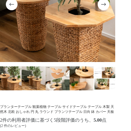
プランターテーブル 観葉植物 テーブル サイドテーブル テーブル 木製 天
然木 北欧 おしゃれ 円 丸 ラウンド プランツテーブル 日向 鉢 カバー 天板
2
件の利用者評価に基づく5段階評価のうち、
5.00
点
(
2
件のレビュー)