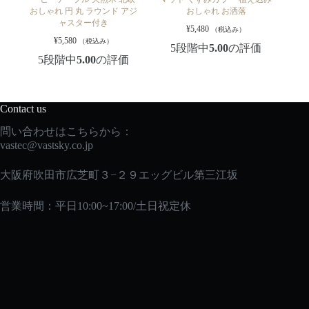
おしゃれ 円 丸 ラウンド アジ
おしゃれ お洒落
ャスター付き
¥
5,480
（税込み）
¥
5,580
（税込み）
5段階中
5.00
の評価
5段階中
5.00
の評価
Contact us
問い合わせはこちらから：
vastec
@vastsky.co.jp
大阪府吹田市広芝町３−２９エッグビル第三江坂
営業時間：平日10:00~17:00/土日祝定休