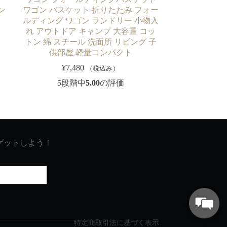
ン
ワゴン バスケット 折りたたみ フォー
ルディング ワゴン ランドリー 小物入
れ アウトドア キャンプ 大容量 コッ
トン 綿 スチール 洗面所 リビング 子
供部屋 軽量コンパクト
¥
7,480
（税込み）
5段階中
5.00
の評価
ゲットしよう！
特定商取引法に基づく表示