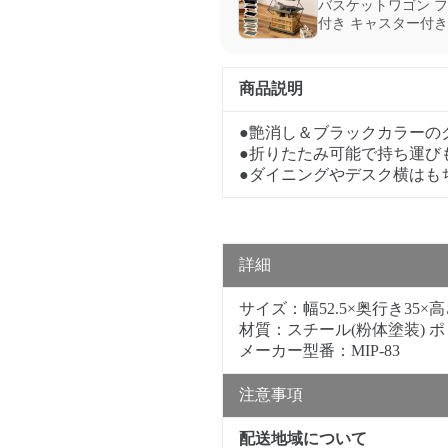
バスケットワゴン フ
付き キャスター付き
商品説明
●艶消し＆ブラックカラーの
●折りたたみ可能で持ち運び
●ダイニングやデスク横はも
詳細
サイズ：幅52.5×奥行き35×高
材質：スチール(粉体塗装) 
メーカー型番：MIP-83
注意事項
配送地域について