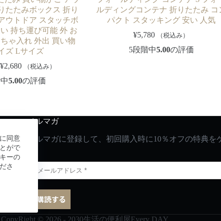
りたたみボックス 折り
ルディングコンテナ 折りたたみ コ
アウトドア スタッチボ
パクト スタッキング 安い 人気
軽い 持ち運び可能 外 お
¥
5,780
（税込み）
ちゃ入れ 外出 買い物
5段階中
5.00
の評価
イズ Lサイズ
–
¥
2,680
（税込み）
階中
5.00
の評価
メルマガ
に同意
メルマガに登録して、初回購入時に10％オフの特典を
とがで
キーの
ださ
CopyRight © 2026 - 2030生活の便利屋Every DAY