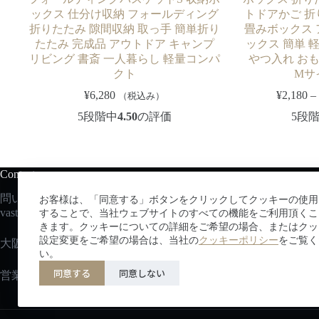
ックス 仕分け収納 フォールディング
トドアかご 折
折りたたみ 隙間収納 取っ手 簡単折り
畳みボックス 
たたみ 完成品 アウトドア キャンプ
ックス 簡単 
リビング 書斎 一人暮らし 軽量コンパ
やつ入れ おも
クト
Mサ
¥
6,280
¥
2,180
（税込み）
5段階中
4.50
の評価
5段
Contact us
問い合わせはこちらから：
お客様は、「同意する」ボタンをクリックしてクッキーの使用
vastec
@vastsky.co.jp
することで、当社ウェブサイトのすべての機能をご利用頂くこ
きます。クッキーについての詳細をご希望の場合、またはクッ
設定変更をご希望の場合は、当社の
クッキーポリシー
をご覧く
大阪府吹田市広芝町３−２９エッグビル第三江坂
い。
同意する
同意しない
営業時間：平日10:00~17:00/土日祝定休