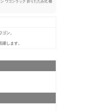
ン ワゴンラック 折りたたみ式 棚
ワゴン。
活躍します。