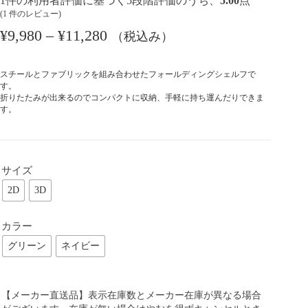
1
件の利用者評価に基づく5段階評価のうち、
5.00
点
(
1
件のレビュー)
¥
9,980
–
¥
11,280
（税込み）
スチールとファブリックを組み合わせたフォールディングシェルフで
す。
折りたたみが出来るのでコンパクトに収納、手軽に持ち運んだりできま
す。
サイズ
2D
3D
カラー
グリーン
ネイビー
【メーカー直送品】表示在庫数とメーカー在庫が異なる場合