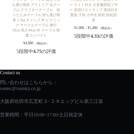
ち運び簡単 アウトドア 丸テー
ー ライト付き 大音量防犯ブザ
ブル クラフターテーブル 折
ー 首掛けストラップ 電池付き
りたたみテーブル 持ち運び簡
緊急 子供 小学生 防犯 防犯対
単 2.5kg キャンプ 外 ピクニッ
策
ク サークルテーブル 奥行
¥
1,000
–
¥
1,480
（税込み）
58cm 高さ46cm 外 テーブル 軽
量コンパクト
5段階中
4.33
の評価
¥
4,980
（税込み）
5段階中
4.75
の評価
Contact us
問い合わせはこちらから：
vastec
@vastsky.co.jp
大阪府吹田市広芝町３−２９エッグビル第三江坂
営業時間：平日10:00~17:00/土日祝定休