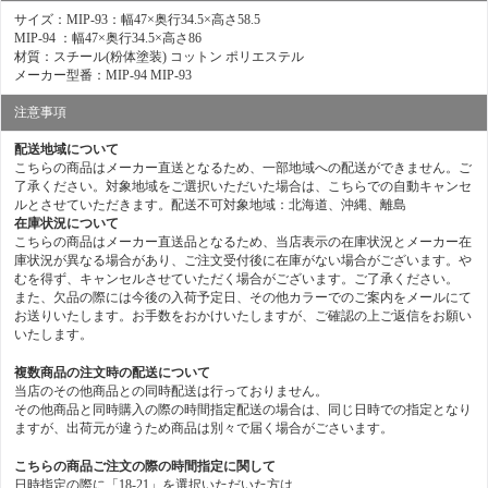
サイズ：MIP-93：幅47×奥行34.5×高さ58.5
MIP-94 ：幅47×奥行34.5×高さ86
材質：スチール(粉体塗装) コットン ポリエステル
メーカー型番：MIP-94 MIP-93
注意事項
配送地域について
こちらの商品はメーカー直送となるため、一部地域への配送ができません。ご
了承ください。対象地域をご選択いただいた場合は、こちらでの自動キャンセ
ルとさせていただきます。配送不可対象地域：北海道、沖縄、離島
在庫状況について
こちらの商品はメーカー直送品となるため、当店表示の在庫状況とメーカー在
庫状況が異なる場合があり、ご注文受付後に在庫がない場合がございます。や
むを得ず、キャンセルさせていただく場合がございます。ご了承ください。
また、欠品の際には今後の入荷予定日、その他カラーでのご案内をメールにて
お送りいたします。お手数をおかけいたしますが、ご確認の上ご返信をお願い
いたします。
複数商品の注文時の配送について
当店のその他商品との同時配送は行っておりません。
その他商品と同時購入の際の時間指定配送の場合は、同じ日時での指定となり
ますが、出荷元が違うため商品は別々で届く場合がごさいます。
こちらの商品ご注文の際の時間指定に関して
日時指定の際に「18-21」を選択いただいた方は