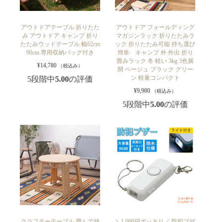
アウトドアテーブル 折りたた
アウトドア フォールディング
み アウトドア キャンプ 折り
マガジンラック 折りたたみラ
たたみウッドテーブル 幅62cm
ック 折りたたみ可能 持ち運び
90cm 専用収納バッグ付き
簡単 キャンプ 外 外出 折り
畳みラック 冬 軽い 3kg 3色展
¥
14,780
（税込み）
開 ベージュ ブラック グリー
ン 軽量コンパクト
5段階中
5.00
の評価
¥
9,980
（税込み）
5段階中
5.00
の評価
クラフターテーブル 畳んで持
＼1,000円ポッキリ／ 防犯ブザ