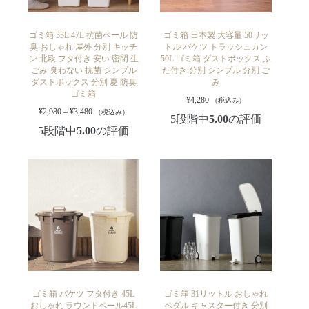
ゴミ箱 33L 47L 抗菌ペール 防
ゴミ箱 日本製 大容量 50リッ
臭 おしゃれ 屋外 分別 キッチ
トル バケツ トラッシュカン
ン 北欧 フタ付き 安い 密閉 生
50L ゴミ箱 ダストボックス ふ
ごみ 臭わない 抗菌 シンプル
た付き 分別 シンプル 分別 ご
ダストボックス 分別 夏 防臭
み
ゴミ箱
¥
4,280
（税込み）
¥
2,980
–
¥
3,480
（税込み）
5段階中
5.00
の評価
5段階中
5.00
の評価
ゴミ箱 バケツ フタ付き 45L
ゴミ箱 31リットル おしゃれ
おしゃれ ラウンドペール45L
ペダル キャスター付き 分別