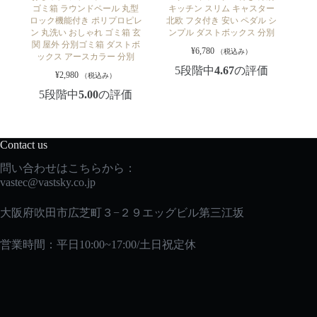
ゴミ箱 ラウンドペール 丸型
キッチン スリム キャスター
ロック機能付き ポリプロピレ
北欧 フタ付き 安い ペダル シ
ン 丸洗い おしゃれ ゴミ箱 玄
ンプル ダストボックス 分別
関 屋外 分別ゴミ箱 ダストボ
¥
6,780
（税込み）
ックス アースカラー 分別
5段階中
4.67
の評価
¥
2,980
（税込み）
5段階中
5.00
の評価
Contact us
問い合わせはこちらから：
vastec
@vastsky.co.jp
大阪府吹田市広芝町３−２９エッグビル第三江坂
営業時間：平日10:00~17:00/土日祝定休