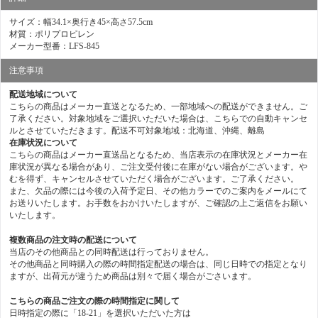
サイズ：幅34.1×奥行き45×高さ57.5cm
材質：ポリプロピレン
メーカー型番：LFS-845
注意事項
配送地域について
こちらの商品はメーカー直送となるため、一部地域への配送ができません。ご
了承ください。対象地域をご選択いただいた場合は、こちらでの自動キャンセ
ルとさせていただきます。配送不可対象地域：北海道、沖縄、離島
在庫状況について
こちらの商品はメーカー直送品となるため、当店表示の在庫状況とメーカー在
庫状況が異なる場合があり、ご注文受付後に在庫がない場合がございます。や
むを得ず、キャンセルさせていただく場合がございます。ご了承ください。
また、欠品の際には今後の入荷予定日、その他カラーでのご案内をメールにて
お送りいたします。お手数をおかけいたしますが、ご確認の上ご返信をお願い
いたします。
複数商品の注文時の配送について
当店のその他商品との同時配送は行っておりません。
その他商品と同時購入の際の時間指定配送の場合は、同じ日時での指定となり
ますが、出荷元が違うため商品は別々で届く場合がごさいます。
こちらの商品ご注文の際の時間指定に関して
日時指定の際に「18-21」を選択いただいた方は