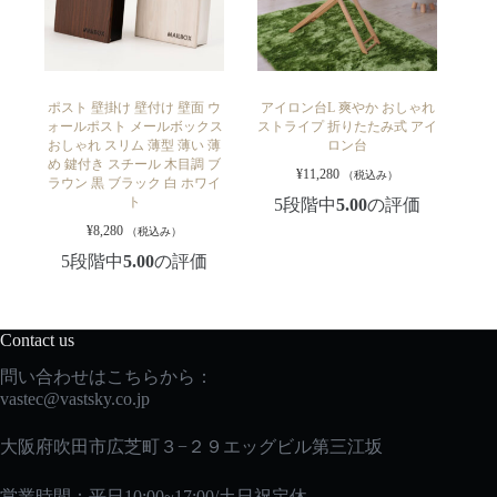
ポスト 壁掛け 壁付け 壁面 ウ
アイロン台L 爽やか おしゃれ
ォールポスト メールボックス
ストライプ 折りたたみ式 アイ
おしゃれ スリム 薄型 薄い 薄
ロン台
め 鍵付き スチール 木目調 ブ
¥
11,280
（税込み）
ラウン 黒 ブラック 白 ホワイ
ト
5段階中
5.00
の評価
¥
8,280
（税込み）
5段階中
5.00
の評価
Contact us
問い合わせはこちらから：
vastec
@vastsky.co.jp
大阪府吹田市広芝町３−２９エッグビル第三江坂
営業時間：平日10:00~17:00/土日祝定休