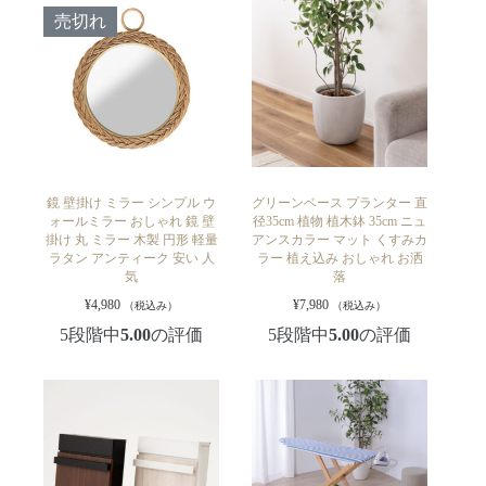
売切れ
鏡 壁掛け ミラー シンプル ウ
グリーンベース プランター 直
ォールミラー おしゃれ 鏡 壁
径35cm 植物 植木鉢 35cm ニュ
掛け 丸 ミラー 木製 円形 軽量
アンスカラー マット くすみカ
ラタン アンティーク 安い 人
ラー 植え込み おしゃれ お洒
気
落
¥
4,980
¥
7,980
（税込み）
（税込み）
5段階中
5.00
の評価
5段階中
5.00
の評価