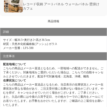
レコード収納 アートパネル ウォールパネル 壁掛け
カフェ
商品情報
詳細
サイズ：幅36.5×奥行き2×高さ36.5cm
材質：天然木化粧繊維板(アッシュ) ガラス
メーカー型番：LFS-590
注意事項
配送地域について
こちらの商品はメーカー直送となるため、一部地域への配送ができません。ご
了承ください。対象地域をご選択いただいた場合は、こちらでの自動キャンセ
ルとさせていただきます。配送不可対象地域：北海道、沖縄、離島
在庫状況について
こちらの商品はメーカー直送品となるため、当店表示の在庫状況とメーカー在
庫状況が異なる場合があり、ご注文受付後に在庫がない場合がございます。や
むを得ず、キャンセルさせていただく場合がございます。ご了承ください。
また、欠品の際には今後の入荷予定日、その他カラーでのご案内をメールにて
お送りいたします。お手数をおかけいたしますが、ご確認の上ご返信をお願い
いたします。