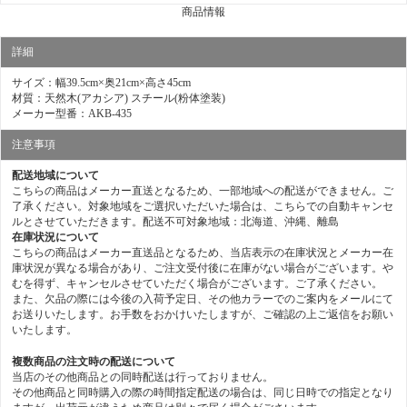
商品情報
詳細
サイズ：幅39.5cm×奥21cm×高さ45cm
材質：天然木(アカシア) スチール(粉体塗装)
メーカー型番：AKB-435
注意事項
配送地域について
こちらの商品はメーカー直送となるため、一部地域への配送ができません。ご
了承ください。対象地域をご選択いただいた場合は、こちらでの自動キャンセ
ルとさせていただきます。配送不可対象地域：北海道、沖縄、離島
在庫状況について
こちらの商品はメーカー直送品となるため、当店表示の在庫状況とメーカー在
庫状況が異なる場合があり、ご注文受付後に在庫がない場合がございます。や
むを得ず、キャンセルさせていただく場合がございます。ご了承ください。
また、欠品の際には今後の入荷予定日、その他カラーでのご案内をメールにて
お送りいたします。お手数をおかけいたしますが、ご確認の上ご返信をお願い
いたします。
複数商品の注文時の配送について
当店のその他商品との同時配送は行っておりません。
その他商品と同時購入の際の時間指定配送の場合は、同じ日時での指定となり