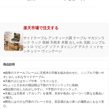
楽天市場で注文する
サイドテーブル アンティーク調 テーブル マガジンラ
ック ラック 収納 天然木 木製 おしゃれ 北欧 シンプル
レトロ リビング ソファ ダイニング デスク ミッドセ
ンチュリー ヴィンテージ
商品説明
●細身のスチールフレームに天然木の天板を組み合わせた、シンプルで使いや
すいおしゃれなサイドテーブル。
●天板の上にはカップや本、リモコンなど。
●ちょっと大きめの雑誌類は下段のマガジンラックに収納。
●雑誌類の出し入れがしやすい、V字型のマガジンラック。
●天板には天然木（アカシア）を使用。木目や色合いが一つ一つ異なる風合い
が魅力。
●脚先には小さな円形のプレート付き。安定感があり床への傷防止にもなり安
心。