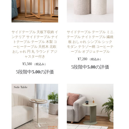
サイドテーブル 天板下収納 イ
サイドテーブル テーブル ミニ
ンテリア サイドテーブル ナイ
テーブル ナイトテーブル 繊維
トテーブル テーブル 木製 コ
板 おしゃれ シンプル シック
ーヒーテーブル 天然木 北欧
モダン テラゾー柄 コーヒーテ
おしゃれ 円 丸 ラウンド アジ
ーブル オブジェテーブル
ャスター付き
¥
7,280
（税込み）
¥
5,580
（税込み）
5段階中
5.00
の評価
5段階中
5.00
の評価