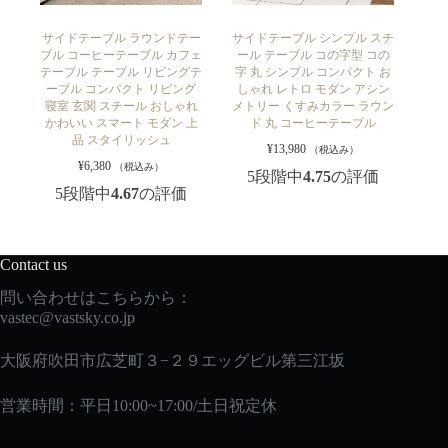
サイドテーブル ラウンドテー
サイドテーブル シンプル スチ
ブル コーヒーテーブル カフェ
ール テーブル コの字型 コの
テーブル テーブル リビングテ
字 丸 シンプル コンパクト お
ーブル コンパクト リビング
しゃれ レトロ モダン アシン
寝室 玄関 スチール おしゃれ
メトリー くすみカラー ラウン
かわいい スマート モダン 上
ド 丸 コーヒーテーブル
品 スタイリッシュ
¥
13,980
（税込み）
¥
6,380
（税込み）
5段階中
4.75
の評価
5段階中
4.67
の評価
Contact us
問い合わせはこちらから：
vastec
@vastsky.co.jp
大阪府吹田市広芝町３−２９エッグビル第三江坂
営業時間：平日10:00~17:00/土日祝定休