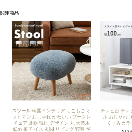
関連商品
スツール 韓国インテリア もこもこ オ
テレビ台 テレ
ットマン おしゃれ かわいい ブークレ
ル おしゃれ 1
チェア 北欧 韓国 デザイン 丸 天然木
くすみカラー
低め 椅子 イス 玄関 リビング 寝室 ギ
¥
12,