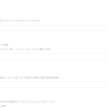
 グレージュ ベージュ ホワイトインテリア
ーム 書斎
ドスペース 省スペース コンパクト スリム 掃除しやすい
 楽天ランキング1位 コスパ 組み立て簡単 完成品 即納 送料無料
の日 父の日 敬老の日 クリスマス バレンタイン ホワイトデー
人 同僚