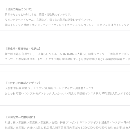
【当店の商品について】
日常をちょっと特別にする、韓国・北欧風のインテリア。
リビングやベッドルーム、玄関など、様々なお部屋に馴染むデザインです。
韓国インテリア 北欧モダン ジャパンディ ホテルライク ナチュラル ヴィンテージ カフェ風 淡色インテリア
【新生活・模様替え・収納に】
新生活 引越し 部屋づくり 一人暮らし ワンルーム 1K 1LDK 二人暮らし 同棲 ファミリー 子供部屋 キッズル
テレワーク 在宅勤務 リモートワーク デスク周り 整理整頓 すっきり 隠す収納 見せない収納 隙間収納 デッ
【こだわりの素材とデザイン】
天然木 木目調 木製 ウッド ラタン 籐 真鍮 ゴールド アイアン 異素材ミックス
おしゃれ 可愛い シンプル モダン シック 大人かわいい 高見え 高級感 インスタ映え SNS話題 人気 おすすめ
【大切な方への贈り物に】
引越し祝い 新築祝い 開店祝い 開業祝い お祝い 御祝 プレゼント ギフト プチギフト 誕生日 バースデー 母
結婚祝い 出産祝い 内祝い お返し 粗品 景品 贈答品 実用的 喜ばれる 20代 30代 40代 50代 女性 彼女 妻 娘 友