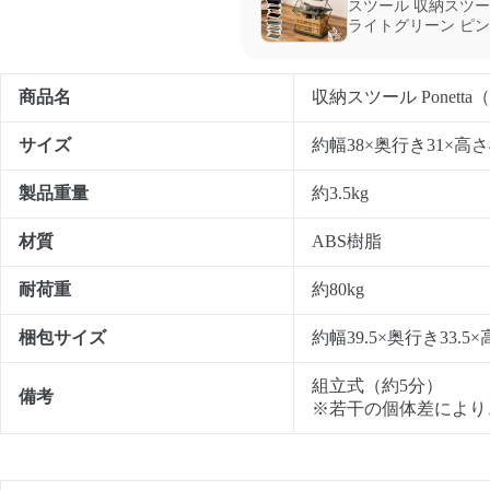
スツール 収納スツー
ライトグリーン ピン
商品名
収納スツール Ponett
サイズ
約幅38×奥行き31×高さ4
製品重量
約3.5kg
材質
ABS樹脂
耐荷重
約80kg
梱包サイズ
約幅39.5×奥行き33.5×
組立式（約5分）
備考
※若干の個体差により