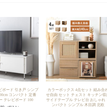
ビボード 引き戸 シンプ
カラーボックス 4点セット 組み合
00cm コンパクト 定番
せ自由 セット チェスト キッチン収
 テレビボード 100
サイドテーブル テレビ台 おしゃれ 
ンパクト シンプル 木目調 北欧
680