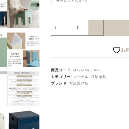
お
商品コード:
MIYA-VAST042
カテゴリー:
スツール
,
収納家具
ブランド:
宮武製作所