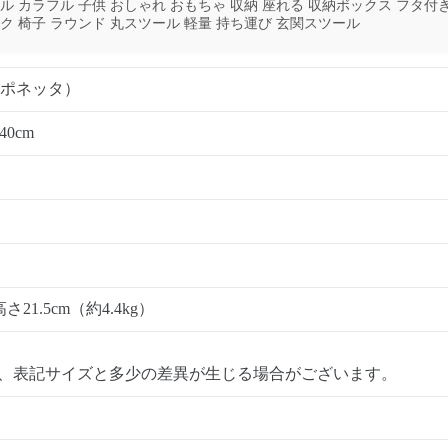
ル カラフル 子供 おしゃれ おもちゃ 収納 座れる 収納ボックス フタ付
ク 椅子 ラウンド 丸スツール 軽量 持ち運び 玄関スツール
a（ポネッタ）
0cm
高さ21.5cm（約4.4kg）
、表記サイズと多少の差異が生じる場合がございます。