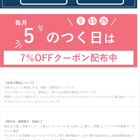
【当店の商品について】
日常をちょっと特別にする、韓国・北欧風のインテリア。
リビングやベッドルーム、玄関など、様々なお部屋に馴染むデザインです。
韓国インテリア 北欧モダン ジャパンディ ホテルライク ナチュラル ヴィンテージ カフェ風 淡色インテリ
ア グレージュ ベージュ ホワイトインテリア
【新生活・模様替え・収納に】
新生活 引越し 部屋づくり 一人暮らし ワンルーム 1K 1LDK 二人暮らし 同棲 ファミリー 子供部屋 キッズ
ルーム 書斎
テレワーク 在宅勤務 リモートワーク デスク周り 整理整頓 すっきり 隠す収納 見せない収納 隙間収納 デ