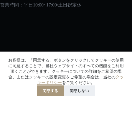
営業時間：平日10:00~17:00/土日祝定休
メルマガ
お客様は、「同意する」ボタンをクリックしてクッキーの使用
メルマガに登録して、初回購入時に10％オフの特典を
に同意することで、当社ウェブサイトのすべての機能をご利用
頂くことができます。クッキーについての詳細をご希望の場
ゲットしよう！
合、またはクッキーの設定変更をご希望の場合は、当社の
クッ
キーポリシー
をご覧ください。
同意する
同意しない
CopyRight © 2026 - 2030生活の便利屋Every DAY