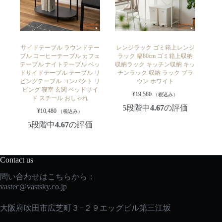
サイドテーブル ラウンドテー
レンジラック ゴミ箱上レンジ
ブル コーヒーテーブル カフェ
ラック 幅80cm ゴミ箱上収納
テーブル ナイトテーブル ベッ
収納ラック キッチン収納 キッ
ドサイドテーブル テーブル リ
チンラック 収納 ラック ブラ
ビングテーブル コンパクト リ
ウン ホワイト
ビング 寝室 玄関 ベッドサイ
¥
19,580
（税込み）
ド スチール おしゃれ
5段階中
4.67
の評価
¥
10,480
（税込み）
5段階中
4.67
の評価
Contact us
問い合わせはこちらから：
vastec
@vastsky.co.jp
大阪府吹田市広芝町３−２９エッグビル第三江坂