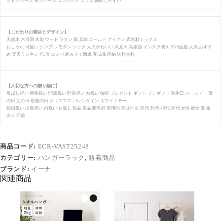
ッドスペース 省スペース コンパクト スリム 掃除しやすい
【こだわりの素材とデザイン】
天然木 木目調 木製 ウッド ラタン 籐 真鍮 ゴールド アイアン 異素材ミックス
おしゃれ 可愛い シンプル モダン シック 大人かわいい 高見え 高級感 インスタ映え SNS話題 人気 おすす
め 楽天ランキング1位 コスパ 組み立て簡単 完成品 即納 送料無料
【大切な方への贈り物に】
引越し祝い 新築祝い 開店祝い 開業祝い お祝い 御祝 プレゼント ギフト プチギフト 誕生日 バースデー 母
の日 父の日 敬老の日 クリスマス バレンタイン ホワイトデー
結婚祝い 出産祝い 内祝い お返し 粗品 景品 贈答品 実用的 喜ばれる 20代 30代 40代 50代 女性 彼女 妻 娘
友人 同僚
商品コード:
ECR-VAST25248
カテゴリー:
ハンガーラック
,
新着商品
ブランド:
イーナ
関連商品