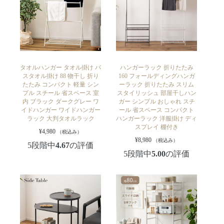
タオルハンガー タオル掛け バ
ハンガーラック 折りたたみ
スタオル掛け 88 物干し 折り
160 フォールディングハンガ
たたみ コンパクト 軽量 シン
ーラック 折りたたみ スリム
プル スチール 省スペース 室
スタイリッシュ 部屋干しハン
内 ブラック ダークグレー ワ
ガー シンプル おしゃれ スチ
イドハンガー ワイドハンガー
ール 省スペース コンパクト
ラック 大判タオルラック
ハンガーラック 洋服掛け ディ
スプレイ 棚付き
¥
4,980
（税込み）
¥
8,980
（税込み）
5段階中
4.67
の評価
5段階中
5.00
の評価