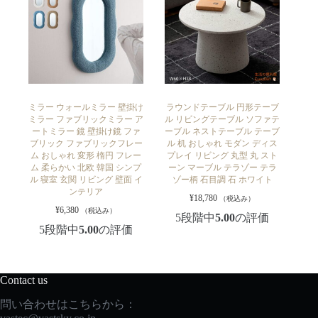
ミラー ウォールミラー 壁掛け
ラウンドテーブル 円形テーブ
ミラー ファブリックミラー ア
ル リビングテーブル ソファテ
ートミラー 鏡 壁掛け鏡 ファ
ーブル ネストテーブル テーブ
ブリック ファブリックフレー
ル 机 おしゃれ モダン ディス
ム おしゃれ 変形 楕円 フレー
プレイ リビング 丸型 丸 スト
ム 柔らかい 北欧 韓国 シンプ
ーン マーブル テラゾー テラ
ル 寝室 玄関 リビング 壁面 イ
ゾー柄 石目調 石 ホワイト
ンテリア
¥
18,780
（税込み）
¥
6,380
（税込み）
5段階中
5.00
の評価
5段階中
5.00
の評価
Contact us
問い合わせはこちらから：