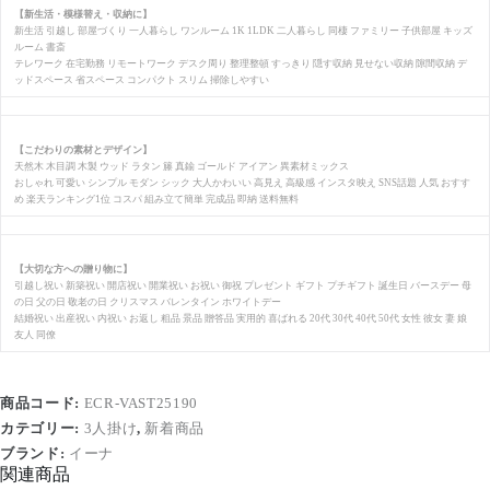
【新生活・模様替え・収納に】
新生活 引越し 部屋づくり 一人暮らし ワンルーム 1K 1LDK 二人暮らし 同棲 ファミリー 子供部屋 キッズ
ルーム 書斎
テレワーク 在宅勤務 リモートワーク デスク周り 整理整頓 すっきり 隠す収納 見せない収納 隙間収納 デ
ッドスペース 省スペース コンパクト スリム 掃除しやすい
【こだわりの素材とデザイン】
天然木 木目調 木製 ウッド ラタン 籐 真鍮 ゴールド アイアン 異素材ミックス
おしゃれ 可愛い シンプル モダン シック 大人かわいい 高見え 高級感 インスタ映え SNS話題 人気 おすす
め 楽天ランキング1位 コスパ 組み立て簡単 完成品 即納 送料無料
【大切な方への贈り物に】
引越し祝い 新築祝い 開店祝い 開業祝い お祝い 御祝 プレゼント ギフト プチギフト 誕生日 バースデー 母
の日 父の日 敬老の日 クリスマス バレンタイン ホワイトデー
結婚祝い 出産祝い 内祝い お返し 粗品 景品 贈答品 実用的 喜ばれる 20代 30代 40代 50代 女性 彼女 妻 娘
友人 同僚
商品コード:
ECR-VAST25190
カテゴリー:
3人掛け
,
新着商品
ブランド:
イーナ
関連商品