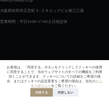
vastec
@vastsky.co.jp
大阪府吹田市広芝町３−２９エッグビル第三江坂
営業時間：平日10:00~17:00/土日祝定休
メルマガ
お客様は、「同意する」ボタンをクリックしてクッキーの使用
メルマガに登録して、初回購入時に10％オフの特典を
に同意することで、当社ウェブサイトのすべての機能をご利用
頂くことができます。クッキーについての詳細をご希望の場
ゲットしよう！
合、またはクッキーの設定変更をご希望の場合は、当社の
クッ
キーポリシー
をご覧ください。
同意する
同意しない