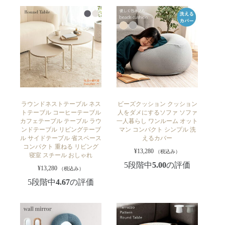
ラウンドネストテーブル ネス
ビーズクッション クッション
トテーブル コーヒーテーブル
人をダメにするソファ ソファ
カフェテーブル テーブル ラウ
一人暮らし ワンルーム オット
ンドテーブル リビングテーブ
マン コンパクト シンプル 洗
ル サイドテーブル 省スペース
えるカバー
コンパクト 重ねる リビング
¥
13,280
（税込み）
寝室 スチール おしゃれ
5段階中
5.00
の評価
¥
13,280
（税込み）
5段階中
4.67
の評価