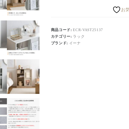
お
商品コード:
ECR-VAST25137
カテゴリー:
ラック
ブランド:
イーナ