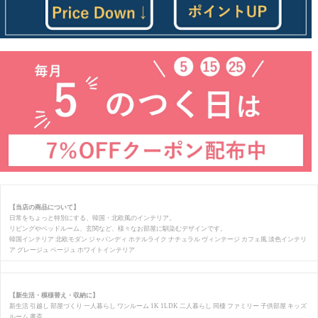
【当店の商品について】
日常をちょっと特別にする、韓国・北欧風のインテリア。
リビングやベッドルーム、玄関など、様々なお部屋に馴染むデザインです。
韓国インテリア 北欧モダン ジャパンディ ホテルライク ナチュラル ヴィンテージ カフェ風 淡色インテリ
ア グレージュ ベージュ ホワイトインテリア
【新生活・模様替え・収納に】
新生活 引越し 部屋づくり 一人暮らし ワンルーム 1K 1LDK 二人暮らし 同棲 ファミリー 子供部屋 キッズ
ルーム 書斎