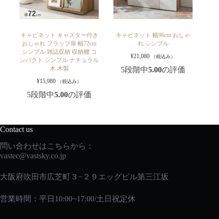
キャビネット キャスター付き
キャビネット 幅96cm おしゃ
おしゃれ フラップ扉 幅72cm
れ シンプル
シンプル 雑誌収納 収納棚 コ
¥
21,080
（税込み）
ンパクト シンプル ナチュラル
木 木製
5段階中
5.00
の評価
¥
15,980
（税込み）
5段階中
5.00
の評価
Contact us
問い合わせはこちらから：
vastec
@vastsky.co.jp
大阪府吹田市広芝町３−２９エッグビル第三江坂
営業時間：平日10:00~17:00/土日祝定休