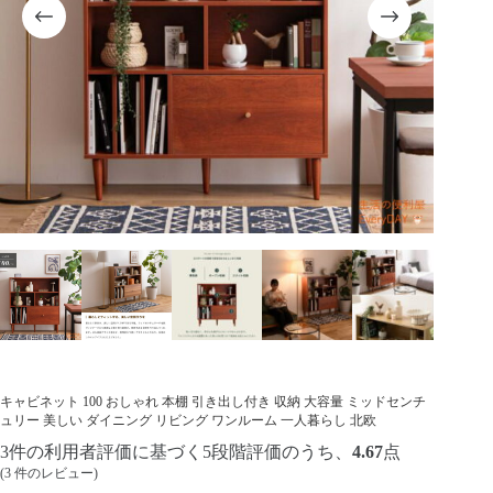
キャビネット 100 おしゃれ 本棚 引き出し付き 収納 大容量 ミッドセンチ
ュリー 美しい ダイニング リビング ワンルーム 一人暮らし 北欧
3
件の利用者評価に基づく5段階評価のうち、
4.67
点
(
3
件のレビュー)