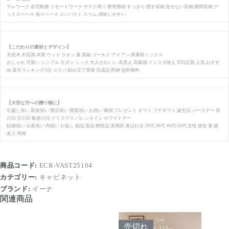
テレワーク 在宅勤務 リモートワーク デスク周り 整理整頓 すっきり 隠す収納 見せない収納 隙間収納 デ
ッドスペース 省スペース コンパクト スリム 掃除しやすい
【こだわりの素材とデザイン】
天然木 木目調 木製 ウッド ラタン 籐 真鍮 ゴールド アイアン 異素材ミックス
おしゃれ 可愛い シンプル モダン シック 大人かわいい 高見え 高級感 インスタ映え SNS話題 人気 おすす
め 楽天ランキング1位 コスパ 組み立て簡単 完成品 即納 送料無料
【大切な方への贈り物に】
引越し祝い 新築祝い 開店祝い 開業祝い お祝い 御祝 プレゼント ギフト プチギフト 誕生日 バースデー 母
の日 父の日 敬老の日 クリスマス バレンタイン ホワイトデー
結婚祝い 出産祝い 内祝い お返し 粗品 景品 贈答品 実用的 喜ばれる 20代 30代 40代 50代 女性 彼女 妻 娘
友人 同僚
商品コード:
ECR-VAST25104
カテゴリー:
キャビネット
ブランド:
イーナ
関連商品
売切れ