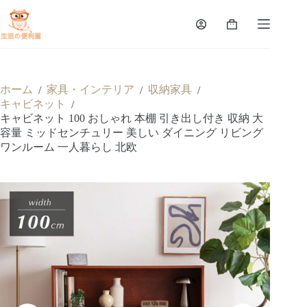
ホーム
家具・インテリア
収納家具
/
/
/
キャビネット
/
キャビネット 100 おしゃれ 本棚 引き出し付き 収納 大
容量 ミッドセンチュリー 美しい ダイニング リビング
ワンルーム 一人暮らし 北欧