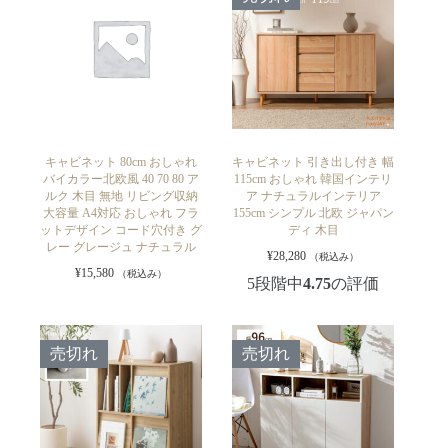
キャビネット 80cm おしゃれ
キャビネット 引き出し付き 幅
バイカラー北欧風 40 70 80 ア
115cm おしゃれ 韓国インテリ
ルク 木目 無地 リビング収納
ア ナチュラルインテリア
大容量 A4対応 おしゃれ フラ
155cm シンプル 北欧 ジャパン
ットデザイン コード穴付き グ
ディ 木目
レー グレージュ ナチュラル
¥
28,280
（税込み）
¥
15,580
（税込み）
5段階中
4.75
の評価
売切れ
売切れ