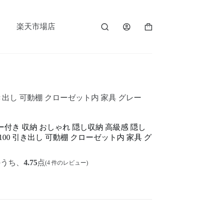
楽天市場店
き出し 可動棚 クローゼット内 家具 グレー
付き 収納 おしゃれ 隠し収納 高級感 隠し
00 引き出し 可動棚 クローゼット内 家具 グ
のうち、
4.75
点
(
4
件のレビュー)