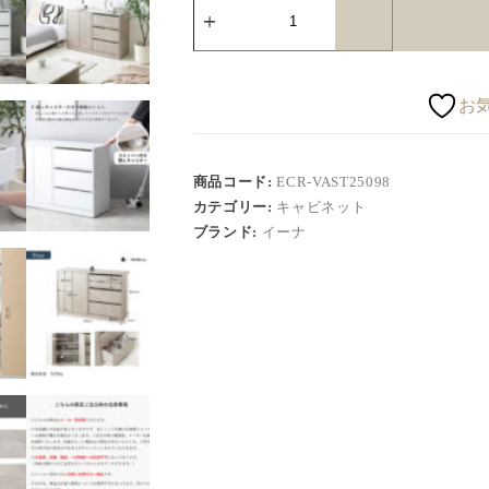
お
商品コード:
ECR-VAST25098
カテゴリー:
キャビネット
ブランド:
イーナ