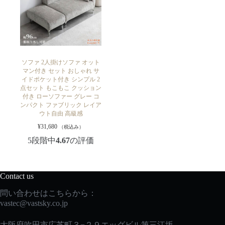
ソファ 2人掛けソファ オット
マン付き セット おしゃれ サ
イドポケット付き シンプル 2
点セット もこもこ クッション
付き ローソファー グレー コ
ンパクト ファブリック レイア
ウト自由 高級感
¥
31,680
（税込み）
5段階中
4.67
の評価
Contact us
問い合わせはこちらから：
vastec
@vastsky.co.jp
大阪府吹田市広芝町３−２９エッグビル第三江坂