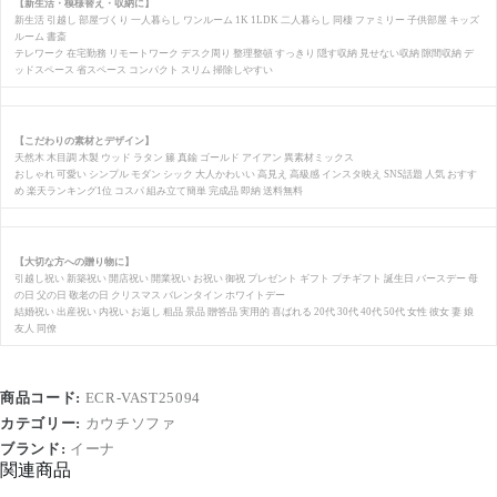
【新生活・模様替え・収納に】
新生活 引越し 部屋づくり 一人暮らし ワンルーム 1K 1LDK 二人暮らし 同棲 ファミリー 子供部屋 キッズ
ルーム 書斎
テレワーク 在宅勤務 リモートワーク デスク周り 整理整頓 すっきり 隠す収納 見せない収納 隙間収納 デ
ッドスペース 省スペース コンパクト スリム 掃除しやすい
【こだわりの素材とデザイン】
天然木 木目調 木製 ウッド ラタン 籐 真鍮 ゴールド アイアン 異素材ミックス
おしゃれ 可愛い シンプル モダン シック 大人かわいい 高見え 高級感 インスタ映え SNS話題 人気 おすす
め 楽天ランキング1位 コスパ 組み立て簡単 完成品 即納 送料無料
【大切な方への贈り物に】
引越し祝い 新築祝い 開店祝い 開業祝い お祝い 御祝 プレゼント ギフト プチギフト 誕生日 バースデー 母
の日 父の日 敬老の日 クリスマス バレンタイン ホワイトデー
結婚祝い 出産祝い 内祝い お返し 粗品 景品 贈答品 実用的 喜ばれる 20代 30代 40代 50代 女性 彼女 妻 娘
友人 同僚
商品コード:
ECR-VAST25094
カテゴリー:
カウチソファ
ブランド:
イーナ
関連商品