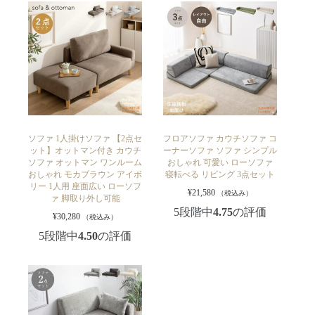
ソファ 1人掛けソファ 【2点セ
フロアソファ カウチソファ コ
ット】オットマン付き カウチ
ーナーソファ ソファ シンプル
ソファ オットマン ワンルーム
おしゃれ 可愛い ローソファ
おしゃれ モカブラウン アイボ
寝転べる リビング 3点セット
リー 1人用 座面広い ローソフ
¥
21,580
（税込み）
ァ 脚取り外し可能
5段階中
4.75
の評価
¥
30,280
（税込み）
5段階中
4.50
の評価