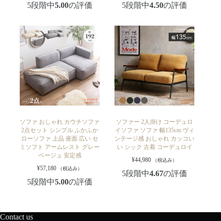
5段階中
5.00
の評価
5段階中
4.50
の評価
ソファ おしゃれ カウチソファ
ソファー 2人掛け コーデュロ
2点セット シンプル ふかふか
イソファ ソファ 幅135cm ヴィ
ローソファ 上品 座面 広い セ
ンテージ感 おしゃれ カッコい
ミソフト アームレスト グレー
い シック 古着 コーデュロイ
ベージュ 安定感
¥
44,980
（税込み）
¥
57,180
（税込み）
5段階中
4.67
の評価
5段階中
5.00
の評価
Contact us