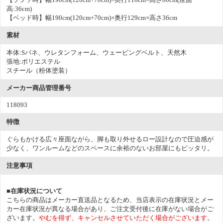
高:36cm)
【ベッド時】幅190cm(120cm+70cm)×奥行129cm×高さ36cm
素材
本体:Sバネ、ウレタンフォーム、ウェービングベルト、天然木
張地:ポリエステル
スチール（粉体塗装）
メーカー商品管理番号
118093
特徴
ぐらもかける広々座面ながら、脚も取り外せるロー設計なので圧迫感が
少なく、ワンルームなどのスペースに余裕のないお部屋にもピッタリ。
注意事項
■在庫状況について
こちらの商品はメーカー直送品となるため、当店表示の在庫状況とメー
カー在庫状況が異なる場合があり、ご注文受付後に在庫がない場合がご
ざいます。
やむを得ず、キャンセルさせていただく場合がございます。