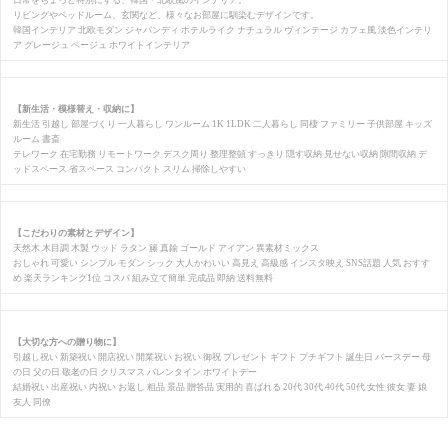
日常をちょっと特別にする、韓国・北欧風のインテリア。
リビングやベッドルーム、玄関など、様々なお部屋に馴染むデザインです。
韓国インテリア 北欧モダン ジャパンディ ホテルライク ナチュラル ヴィンテージ カフェ風 淡色インテリ
ア グレージュ ベージュ ホワイトインテリア
【新生活・模様替え・収納に】
新生活 引越し 部屋づくり 一人暮らし ワンルーム 1K 1LDK 二人暮らし 同棲 ファミリー 子供部屋 キッズ
ルーム 書斎
テレワーク 在宅勤務 リモートワーク デスク周り 整理整頓 すっきり 隠す収納 見せない収納 隙間収納 デ
ッドスペース 省スペース コンパクト スリム 掃除しやすい
【こだわりの素材とデザイン】
天然木 木目調 木製 ウッド ラタン 籐 真鍮 ゴールド アイアン 異素材ミックス
おしゃれ 可愛い シンプル モダン シック 大人かわいい 高見え 高級感 インスタ映え SNS話題 人気 おすす
め 楽天ランキング1位 コスパ 組み立て簡単 完成品 即納 送料無料
【大切な方への贈り物に】
引越し祝い 新築祝い 開店祝い 開業祝い お祝い 御祝 プレゼント ギフト プチギフト 誕生日 バースデー 母
の日 父の日 敬老の日 クリスマス バレンタイン ホワイトデー
結婚祝い 出産祝い 内祝い お返し 粗品 景品 贈答品 実用的 喜ばれる 20代 30代 40代 50代 女性 彼女 妻 娘
友人 同僚