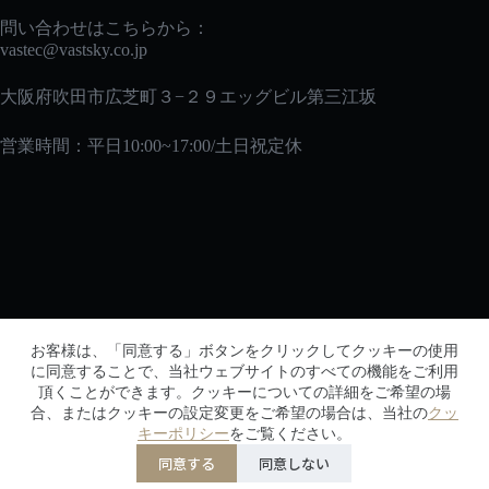
問い合わせはこちらから：
vastec
@vastsky.co.jp
大阪府吹田市広芝町３−２９エッグビル第三江坂
営業時間：平日10:00~17:00/土日祝定休
メルマガ
お客様は、「同意する」ボタンをクリックしてクッキーの使用
メルマガに登録して、初回購入時に10％オフの特典を
に同意することで、当社ウェブサイトのすべての機能をご利用
頂くことができます。クッキーについての詳細をご希望の場
ゲットしよう！
合、またはクッキーの設定変更をご希望の場合は、当社の
クッ
キーポリシー
をご覧ください。
同意する
同意しない