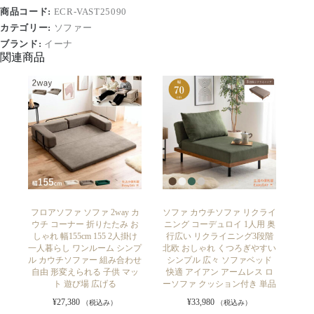
商品コード:
ECR-VAST25090
カテゴリー:
ソファー
ブランド:
イーナ
関連商品
フロアソファ ソファ 2way カ
ソファ カウチソファ リクライ
ウチ コーナー 折りたたみ お
ニング コーデュロイ 1人用 奥
しゃれ 幅155cm 155 2人掛け
行広い リクライニング3段階
一人暮らし ワンルーム シンプ
北欧 おしゃれ くつろぎやすい
ル カウチソファー 組み合わせ
シンプル 広々 ソファベッド
自由 形変えられる 子供 マッ
快適 アイアン アームレス ロ
ト 遊び場 広げる
ーソファ クッション付き 単品
¥
27,380
¥
33,980
（税込み）
（税込み）