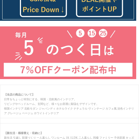
【当店の商品について】
日常をちょっと特別にする、韓国・北欧風のインテリア。
リビングやベッドルーム、玄関など、様々なお部屋に馴染むデザインです。
韓国インテリア 北欧モダン ジャパンディ ホテルライク ナチュラル ヴィンテージ カフェ風 淡色インテリ
ア グレージュ ベージュ ホワイトインテリア
【新生活・模様替え・収納に】
新生活 引越し 部屋づくり 一人暮らし ワンルーム 1K 1LDK 二人暮らし 同棲 ファミリー 子供部屋 キッズ