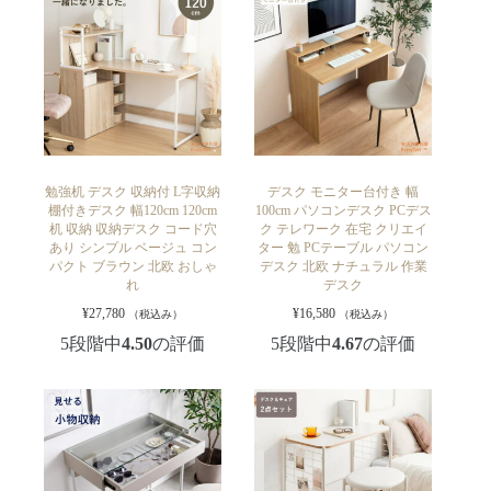
勉強机 デスク 収納付 L字収納
デスク モニター台付き 幅
棚付きデスク 幅120cm 120cm
100cm パソコンデスク PCデス
机 収納 収納デスク コード穴
ク テレワーク 在宅 クリエイ
あり シンプル ベージュ コン
ター 勉 PCテーブル パソコン
パクト ブラウン 北欧 おしゃ
デスク 北欧 ナチュラル 作業
れ
デスク
¥
27,780
¥
16,580
（税込み）
（税込み）
5段階中
4.50
の評価
5段階中
4.67
の評価