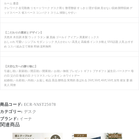
ルーム 書斎
テレワーク 在宅勤務 リモートワーク デスク周り 整理整頓 すっきり 隠す収納 見せない収納 隙間収納 デ
ッドスペース 省スペース コンパクト スリム 掃除しやすい
【こだわりの素材とデザイン】
天然木 木目調 木製 ウッド ラタン 籐 真鍮 ゴールド アイアン 異素材ミックス
おしゃれ 可愛い シンプル モダン シック 大人かわいい 高見え 高級感 インスタ映え SNS話題 人気 おすす
め コスパ 組み立て簡単 即納 送料無料
【大切な方への贈り物に】
引越し祝い 新築祝い 開店祝い 開業祝い お祝い 御祝 プレゼント ギフト プチギフト 誕生日 バースデー 母
の日 父の日 敬老の日 クリスマス バレンタイン ホワイトデー
結婚祝い 出産祝い 内祝い お返し 粗品 景品 贈答品 実用的 喜ばれる 20代 30代 40代 50代 女性 彼女 妻 娘
友人 同僚
商品コード:
ECR-VAST25078
カテゴリー:
デスク
ブランド:
イーナ
関連商品