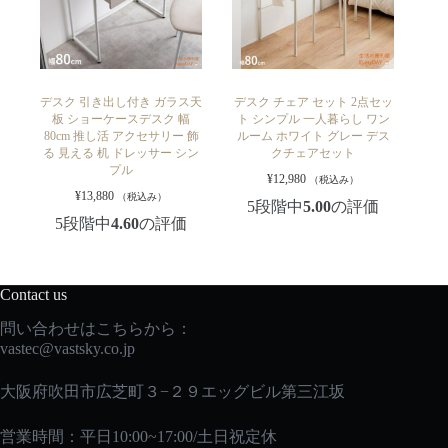
デスク 引き出し付き ガラス天
デスク チェア セット 2点セッ
板 ショーケースデスク 幅
ト シンプル 一人暮らし ワン
80cm 推し活 アクセサリー 飾
ルーム ホワイト グレー デス
る 見える 机 ドレッサー シン
クチェアセット
プル
¥
12,980
（税込み）
¥
13,880
（税込み）
5段階中
5.00
の評価
5段階中
4.60
の評価
Contact us
問い合わせはこちらから：
vastec
@vastsky.co.jp
大阪府吹田市広芝町３−２９エッグビル第三江坂
営業時間：平日10:00~17:00/土日祝定休