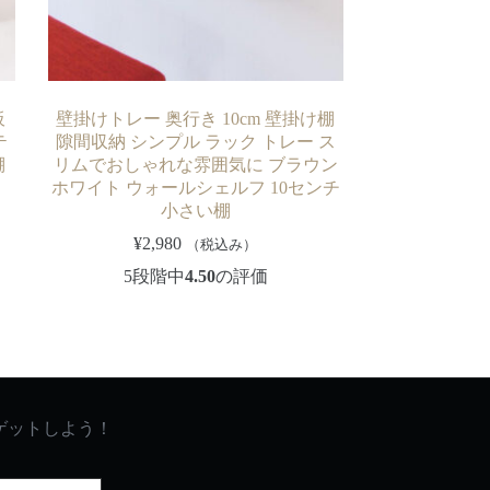
板
壁掛けトレー 奥行き 10cm 壁掛け棚
テ
隙間収納 シンプル ラック トレー ス
棚
リムでおしゃれな雰囲気に ブラウン
ホワイト ウォールシェルフ 10センチ
小さい棚
¥
2,980
（税込み）
5段階中
4.50
の評価
ゲットしよう！