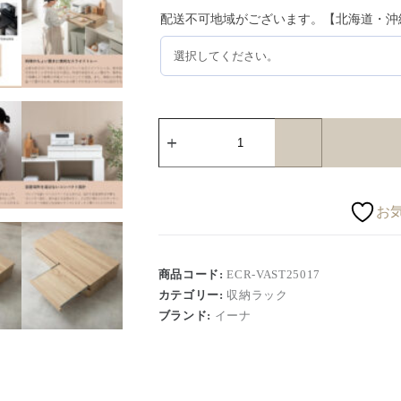
配送不可地域がございます。【北海道・沖
お
商品コード:
ECR-VAST25017
カテゴリー:
収納ラック
ブランド:
イーナ