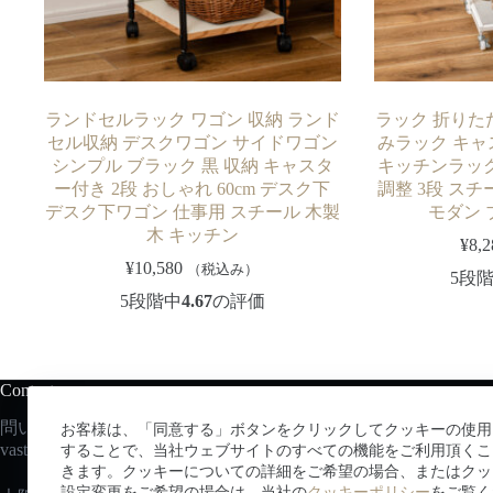
ランドセルラック ワゴン 収納 ランド
ラック 折りた
セル収納 デスクワゴン サイドワゴン
みラック キャ
シンプル ブラック 黒 収納 キャスタ
キッチンラック
ー付き 2段 おしゃれ 60cm デスク下
調整 3段 ス
デスク下ワゴン 仕事用 スチール 木製
モダン 
木 キッチン
¥
8,2
¥
10,580
（税込み）
5段
5段階中
4.67
の評価
Contact us
問い合わせはこちらから：
お客様は、「同意する」ボタンをクリックしてクッキーの使用
vastec
@vastsky.co.jp
することで、当社ウェブサイトのすべての機能をご利用頂くこ
きます。クッキーについての詳細をご希望の場合、またはクッ
設定変更をご希望の場合は、当社の
クッキーポリシー
をご覧く