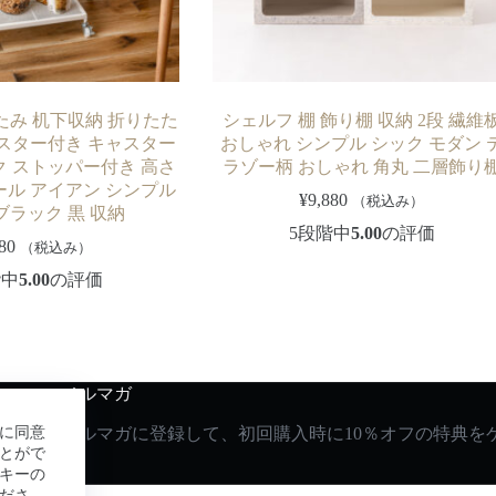
たみ 机下収納 折りたた
シェルフ 棚 飾り棚 収納 2段 繊維
スター付き キャスター
おしゃれ シンプル シック モダン 
 ストッパー付き 高さ
ラゾー柄 おしゃれ 角丸 二層飾り
チール アイアン シンプル
¥
9,880
（税込み）
ブラック 黒 収納
5段階中
5.00
の評価
80
（税込み）
階中
5.00
の評価
メルマガ
に同意
メルマガに登録して、初回購入時に10％オフの特典を
とがで
キーの
ださ