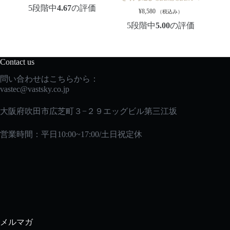
5段階中
4.67
の評価
¥
8,580
（税込み）
5段階中
5.00
の評価
Contact us
問い合わせはこちらから：
vastec
@vastsky.co.jp
大阪府吹田市広芝町３−２９エッグビル第三江坂
営業時間：平日10:00~17:00/土日祝定休
メルマガ