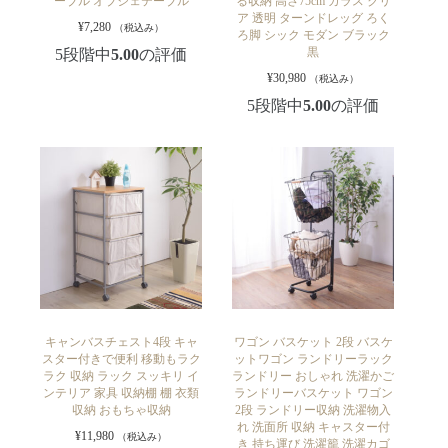
ーブル オブジェテーブル
る収納 高さ75cm ガラス クリ
ア 透明 ターンドレッグ ろく
¥
7,280
（税込み）
ろ脚 シック モダン ブラック
黒
5段階中
5.00
の評価
¥
30,980
（税込み）
5段階中
5.00
の評価
キャンバスチェスト4段 キャ
ワゴン バスケット 2段 バスケ
スター付きで便利 移動もラク
ットワゴン ランドリーラック
ラク 収納 ラック スッキリ イ
ランドリー おしゃれ 洗濯かご
ンテリア 家具 収納棚 棚 衣類
ランドリーバスケット ワゴン
収納 おもちゃ収納
2段 ランドリー収納 洗濯物入
れ 洗面所 収納 キャスター付
¥
11,980
（税込み）
き 持ち運び 洗濯籠 洗濯カゴ