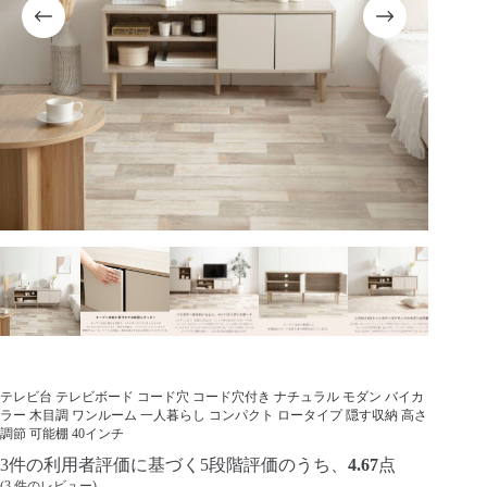
テレビ台 テレビボード コード穴 コード穴付き ナチュラル モダン バイカ
ラー 木目調 ワンルーム 一人暮らし コンパクト ロータイプ 隠す収納 高さ
調節 可能棚 40インチ
3
件の利用者評価に基づく5段階評価のうち、
4.67
点
(
3
件のレビュー)