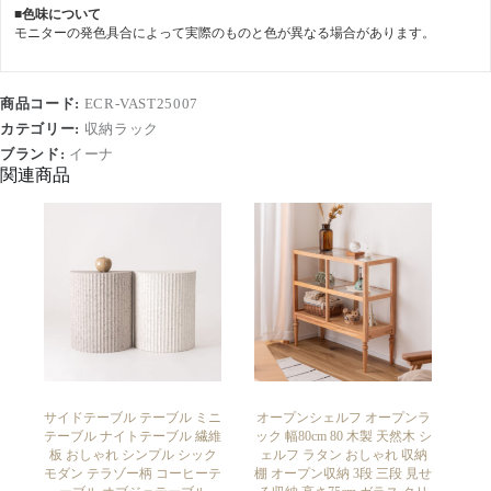
■色味について
モニターの発色具合によって実際のものと色が異なる場合があります。
商品コード:
ECR-VAST25007
カテゴリー:
収納ラック
ブランド:
イーナ
関連商品
サイドテーブル テーブル ミニ
オープンシェルフ オープンラ
テーブル ナイトテーブル 繊維
ック 幅80cm 80 木製 天然木 シ
板 おしゃれ シンプル シック
ェルフ ラタン おしゃれ 収納
モダン テラゾー柄 コーヒーテ
棚 オープン収納 3段 三段 見せ