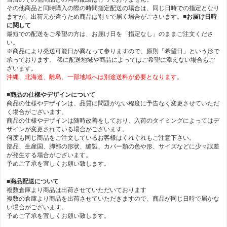
その他商品と同時購入の際の時間指定配送の場合は、同じ日時での指定となり
ますが、出荷元が違うため商品は別々で届く場合がごさいます。
■お届け日時
に関して
最短での配送をご希望の方は、お届け日を「指定なし」のままご注文くださ
い。
※商品により発送可能日が異なって参りますので、原則「希望日」という形で
承っております。 稀に配送地域や商品によってはご希望に添えない場合もご
ざいます。
沖縄、北海道、離島、一部地域へは別途送料が必要となります。
■商品の仕様やデザインについて
商品の仕様やデザインは、品質に問題がない程度に予告なく変更させていただ
く場合がございます。
商品の仕様やデザインは随時改善をしており、入荷のタイミングによってはデ
ザインが変更されている場合がございます。
何度も同じ商品をご注文しているお客様はくれぐれもご注意下さい。
部品、生産国、脚部の形状、縫製、カバー類の色や形、サイズなどに少々誤差
が発生する場合がございます。
予めご了承を宜しくお願い致します。
■商品配送について
複数倉庫より商品は出荷させていただいております
複数の倉庫より商品を出荷させていただきますので、商品が同じ日時で届かな
い場合がございます。
予めご了承を宜しくお願い致します。